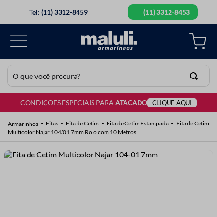
Tel: (11) 3312-8459
(11) 3312-8453
O que você procura?
CONDIÇÕES ESPECIAIS PARA
ATACADO
CLIQUE AQUI
TERMOS MAIS BUSCADOS
1
º
lã
Fitas
Fita de Cetim
Fita de Cetim Estampada
Fita de Cetim
Multicolor Najar 104/01 7mm Rolo com 10 Metros
2
º
barbante
3
º
botão
4
º
elastico
5
º
renda
6
º
ziper