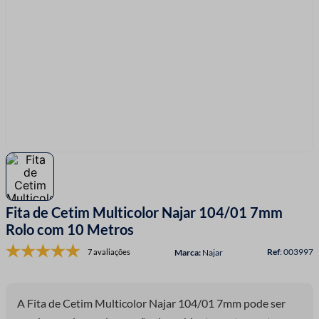
7
º
linha costura
8
º
fio malha
9
º
amigurumi
10
º
passamanaria
Fita de Cetim Multicolor Najar 104/01 7mm
Rolo com 10 Metros
:
003997
7 avaliações
Najar
A Fita de Cetim Multicolor Najar 104/01 7mm pode ser