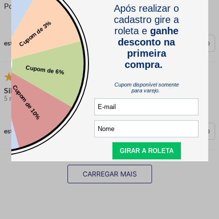
Porque tem qualidade e torna meu trabalho mais bonito.
esta avaliação foi útil?
0
0
Silvania F.
5 meses atrás
comprador verificado
esta avaliação foi útil?
0
0
CARREGAR MAIS