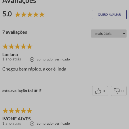
Avaliações
5.0
QUERO AVALIAR
7 avaliações
Luciana
1 ano atrás
comprador verificado
Chegou bem rápido, a cor é linda
esta avaliação foi útil?
0
0
IVONE ALVES
1 ano atrás
comprador verificado