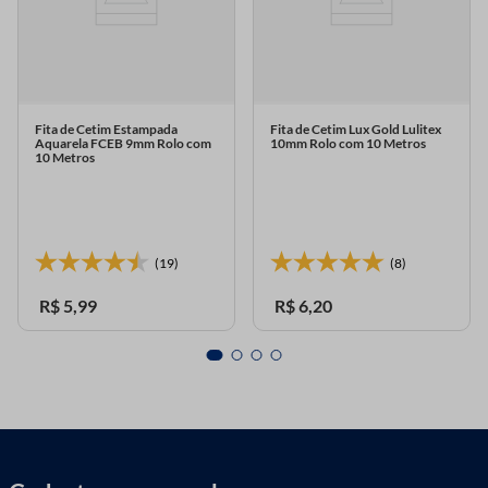
Fita de Cetim Estampada
Fita de Cetim Lux Gold Lulitex
Aquarela FCEB 9mm Rolo com
10mm Rolo com 10 Metros
10 Metros
(19)
(8)
R$
5
,
99
R$
6
,
20