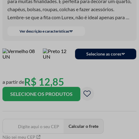
para muitas finalidades. É perfeita para decorar um quarto,
chapéus, bolsas, roupas, colchas e fazer acessórios.
Lembre-se que a fita com Lurex, não é ideal apenas para o
Natal, mas também para qualquer festa ou celebração de
Ver descrição e características
casamento.
Selecione as cores
R$
12
,
85
a partir de
SELECIONE OS PRODUTOS
Calcular o frete
Não sei meu CEP