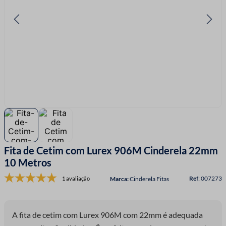
7
º
linha costura
8
º
fio malha
9
º
passamanaria
10
º
amigurumi
Fita de Cetim com Lurex 906M Cinderela 22mm
10 Metros
:
007273
1 avaliação
Cinderela Fitas
A fita de cetim com Lurex 906M com 22mm é adequada