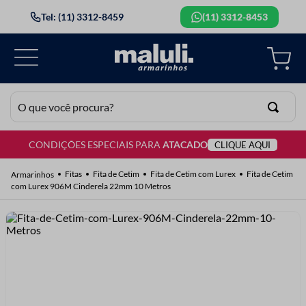
Tel: (11) 3312-8459
(11) 3312-8453
O que você procura?
CONDIÇÕES ESPECIAIS PARA
ATACADO
CLIQUE AQUI
TERMOS MAIS BUSCADOS
1
º
lã
Fitas
Fita de Cetim
Fita de Cetim com Lurex
Fita de Cetim
com Lurex 906M Cinderela 22mm 10 Metros
2
º
barbante
3
º
botão
4
º
elastico
5
º
renda
6
º
ziper