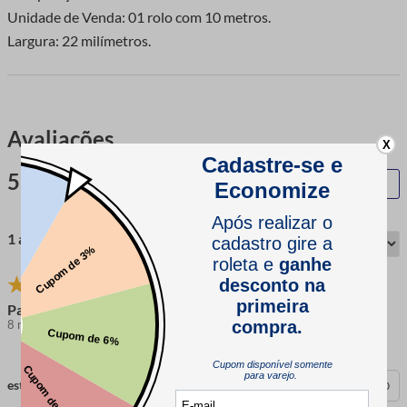
Unidade de Venda: 01 rolo com 10 metros.
Largura: 22 milímetros.
Avaliações
X
5.0
QUERO AVALIAR
1 avaliação
Paula d.
8 meses atrás
comprador verificado
esta avaliação foi útil?
0
0