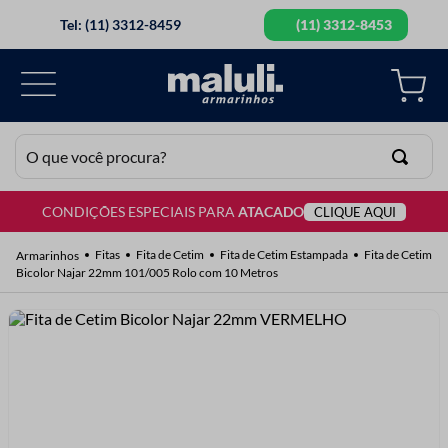
Tel: (11) 3312-8459
(11) 3312-8453
O que você procura?
CONDIÇÕES ESPECIAIS PARA
ATACADO
CLIQUE AQUI
TERMOS MAIS BUSCADOS
1
º
lã
Fitas
Fita de Cetim
Fita de Cetim Estampada
Fita de Cetim
Bicolor Najar 22mm 101/005 Rolo com 10 Metros
2
º
barbante
3
º
botão
4
º
elastico
5
º
renda
6
º
ziper