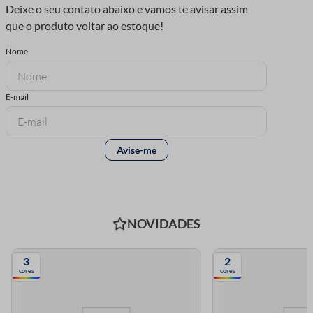
NOVIDADES
3
2
cores
cores