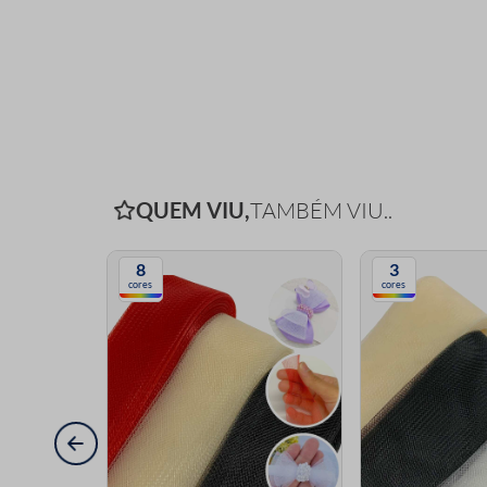
QUEM VIU,
TAMBÉM VIU..
8
3
cores
cores