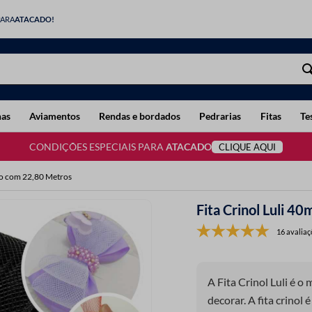
PARA
ATACADO!
has
Aviamentos
Rendas e bordados
Pedrarias
Fitas
Te
CONDIÇÕES ESPECIAIS PARA
ATACADO
CLIQUE AQUI
lo com 22,80 Metros
Fita Crinol Luli 
16 avaliaç
A Fita Crinol Luli é o 
decorar. A fita crinol