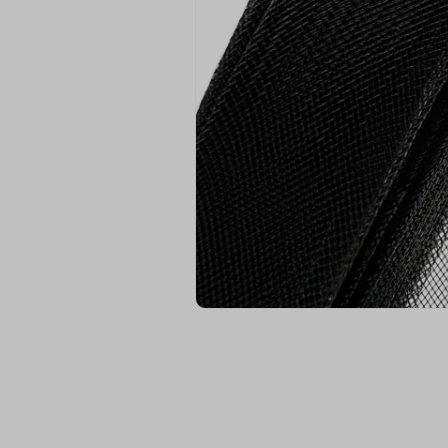
9
º
fita cetim
10
º
amigurumi