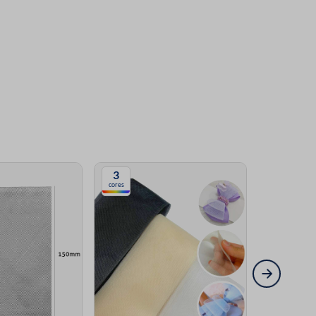
3
2
cores
cores