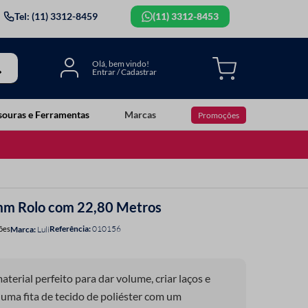
Tel: (11) 3312-8459
(11) 3312-8453
souras e Ferramentas
Marcas
Promoções
40mm Rolo com 22,80 Metros
Referência
:
010156
ões
Luli
material perfeito para dar volume, criar laços e
 é uma fita de tecido de poliéster com um