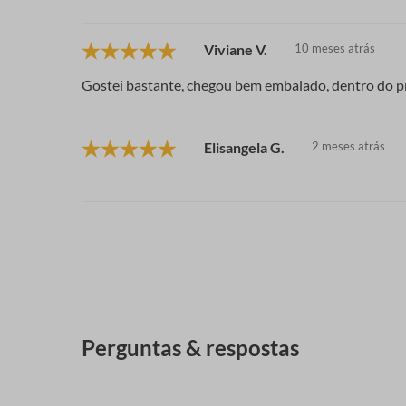
Viviane V.
10 meses atrás
Gostei bastante, chegou bem embalado, dentro do p
Elisangela G.
2 meses atrás
Perguntas & respostas