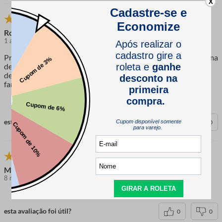
X
Ronaldo
1 ano atrás
comprador verificado
Produto excelente, mais excelente ainda o atendimento de uma
de suas colaboradoras, que me tirou todas as dúvidas, me
deixando tranquilo para adquirir o produto. Super indico, e
farei novas compras. Satisfeito coma loja. Obrigado
esta avaliação foi útil?
0
0
Marlene A.
8 meses atrás
comprador verificado
esta avaliação foi útil?
0
0