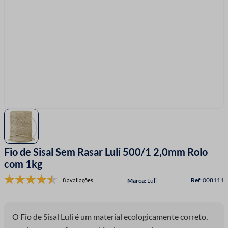
7
º
linha costura
8
º
fita cetim
9
º
ziper
10
º
agulha
Fio de Sisal Sem Rasar Luli 500/1 2,0mm Rolo
com 1kg
:
008111
8 avaliações
Luli
O Fio de Sisal Luli é um material ecologicamente correto,