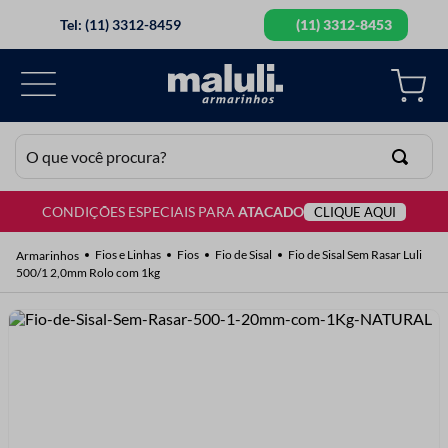
Tel: (11) 3312-8459
(11) 3312-8453
O que você procura?
CONDIÇÕES ESPECIAIS PARA
ATACADO
CLIQUE AQUI
TERMOS MAIS BUSCADOS
1
º
lã
Fios e Linhas
Fios
Fio de Sisal
Fio de Sisal Sem Rasar Luli
500/1 2,0mm Rolo com 1kg
2
º
barbante
3
º
botão
4
º
elastico
5
º
renda
6
º
fio malha