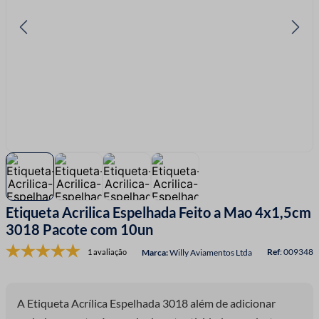
7
º
fio malha
8
º
linha costura
9
º
fita cetim
10
º
amigurumi
Etiqueta Acrilica Espelhada Feito a Mao 4x1,5cm
3018 Pacote com 10un
:
009348
1 avaliação
Willy Aviamentos Ltda
A Etiqueta Acrílica Espelhada 3018 além de adicionar