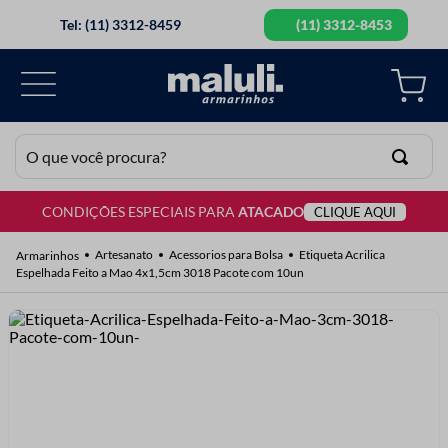
Tel: (11) 3312-8459
(11) 3312-8453
O que você procura?
CONDIÇÕES ESPECIAIS PARA
ATACADO
CLIQUE AQUI
TERMOS MAIS BUSCADOS
1
º
lã
Artesanato
Acessorios para Bolsa
Etiqueta Acrilica
Espelhada Feito a Mao 4x1,5cm 3018 Pacote com 10un
2
º
barbante
3
º
botão
4
º
elastico
5
º
renda
6
º
ziper