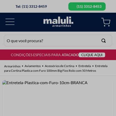
Tel: (11) 3312-8459
(11) 3312-8453
O que você procura?
CONDIÇÕES ESPECIAIS PARA
ATACADO
CLIQUE AQUI
TERMOS MAIS BUSCADOS
1
º
lã
Aviamentos
Acessórios de Cortina
Entretela
Entretela
para Cortina Plastica com Furo 100mm Big Fios Rolo com 50 Metros
2
º
barbante
3
º
botão
4
º
elastico
5
º
renda
6
º
ziper