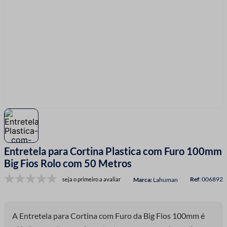
7
º
linha costura
8
º
fio malha
9
º
amigurumi
10
º
passamanaria
Entretela para Cortina Plastica com Furo 100mm
Big Fios Rolo com 50 Metros
:
006892
seja o primeiro a avaliar
Lahuman
A Entretela para Cortina com Furo da Big Fios 100mm é