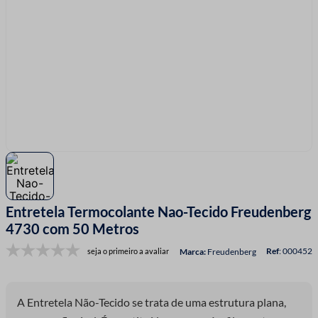
7
º
fio malha
8
º
linha costura
9
º
fita cetim
10
º
amigurumi
Entretela Termocolante Nao-Tecido Freudenberg
4730 com 50 Metros
:
000452
seja o primeiro a avaliar
Freudenberg
A Entretela Não-Tecido se trata de uma estrutura plana,