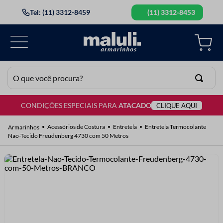
Tel: (11) 3312-8459
(11) 3312-8453
O que você procura?
CONDIÇÕES ESPECIAIS PARA
ATACADO
CLIQUE AQUI
TERMOS MAIS BUSCADOS
1
º
lã
Acessórios de Costura
Entretela
Entretela Termocolante
Nao-Tecido Freudenberg 4730 com 50 Metros
2
º
barbante
3
º
botão
4
º
elastico
5
º
renda
6
º
ziper