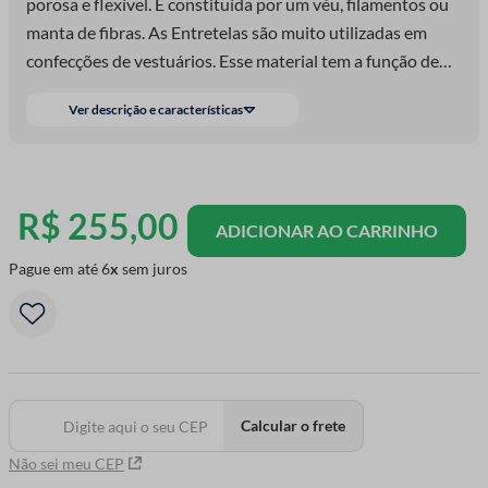
porosa e flexível. É constituída por um véu, filamentos ou
manta de fibras. As Entretelas são muito utilizadas em
confecções de vestuários. Esse material tem a função de
dar mais volume, encorpar a peça. As Entretela
Ver descrição e características
Fusionáveis ou Termocolante são fixadas através dos
adesivos que possuem em um dos lados e ativados por
calor.
R$
255
,
00
ADICIONAR AO CARRINHO
Pague em até
6
sem juros
Calcular o frete
Não sei meu CEP