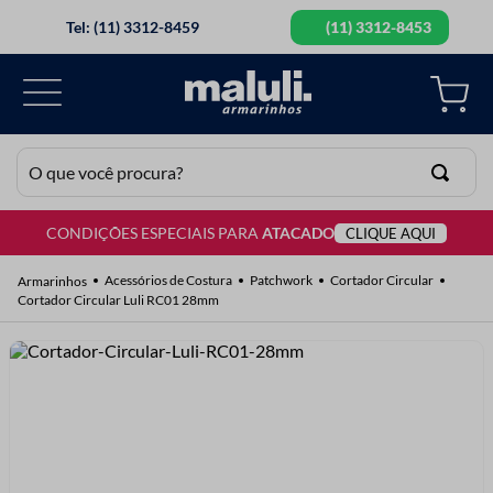
Tel: (11) 3312-8459
(11) 3312-8453
O que você procura?
CONDIÇÕES ESPECIAIS PARA
ATACADO
CLIQUE AQUI
TERMOS MAIS BUSCADOS
1
º
lã
Acessórios de Costura
Patchwork
Cortador Circular
Cortador Circular Luli RC01 28mm
2
º
barbante
3
º
botão
4
º
elastico
5
º
renda
6
º
ziper