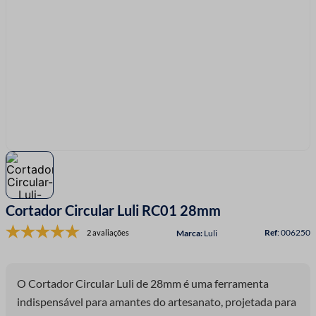
7
º
fio malha
8
º
linha costura
9
º
fita cetim
10
º
amigurumi
Cortador Circular Luli RC01 28mm
:
006250
2 avaliações
Luli
O Cortador Circular Luli de 28mm é uma ferramenta
indispensável para amantes do artesanato, projetada para