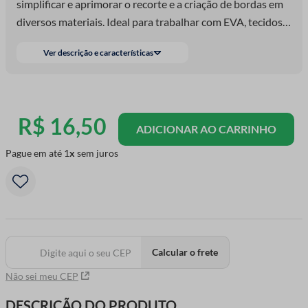
simplificar e aprimorar o recorte e a criação de bordas em
diversos materiais. Ideal para trabalhar com EVA, tecidos,
papéis e muito mais, este cortador combina praticidade e
Ver descrição e características
precisão em um único produto. Equipado com uma lâmina
extremamente afiada, o Cortador Circular Luli funciona de
maneira similar a um estilete, permitindo cortes limpos e
precisos com o mínimo de esforço. Seja para projetos de
R$
16
,
50
ADICIONAR AO CARRINHO
scrapbook, confecção de roupas, ou criações em EVA, esse
cortador é capaz de atingir o tamanho e formato desejado
Pague em até
1
sem juros
com excelência.
Calcular o frete
Não sei meu CEP
DESCRIÇÃO DO PRODUTO