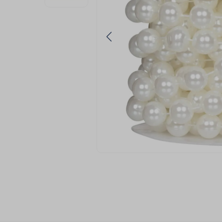
9
º
passamanaria
10
º
amigurumi