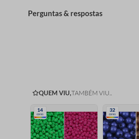
Perguntas & respostas
QUEM VIU,
TAMBÉM VIU..
14
32
cores
cores