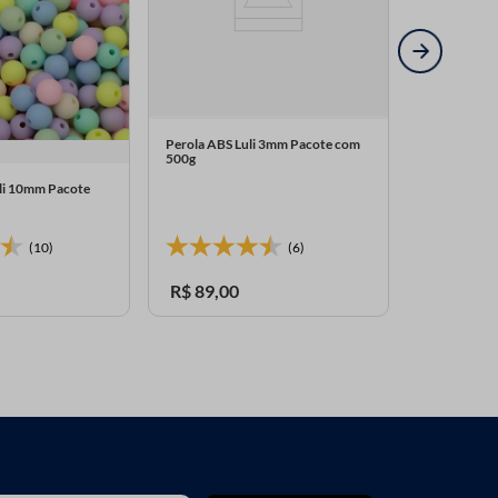
Perola ABS Luli 3mm Pacote com
500g
uli 10mm Pacote
Perola Craqu
10mm Pacot
(10)
(6)
R$
89
,
00
R$
87
,
90