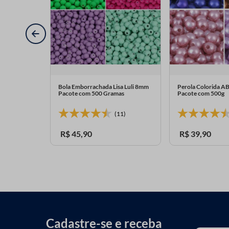
BS Luli 8mm
Bola Emborrachada Lisa Luli 8mm
Perola Colorida A
Pacote com 500 Gramas
Pacote com 500g
0)
(11)
R$
45
,
90
R$
39
,
90
Cadastre-se e receba