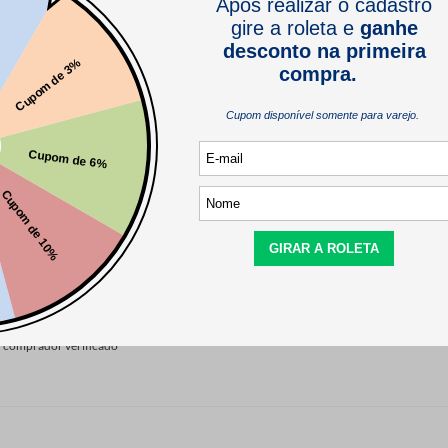
comprador verificado
inuem assim!! 😃
comprador verificado