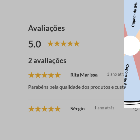
Avaliações
5.0
2 avaliações
Rita Marissa
1 ano atrás
Parabéns pela qualidade dos produtos e custo, cont
Sérgio
1 ano atrás