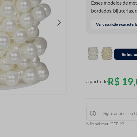
Esses modelos de metr
bordados, bijuterias, 
Ver descrição e caracterí
Selecio
R$
19
,
a partir de
Não sei meu CEP