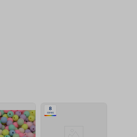
8
9
cores
cores