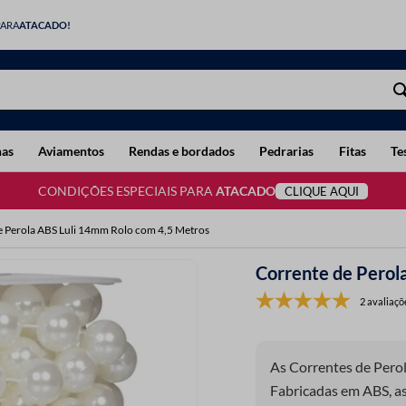
PARA
ATACADO!
has
Aviamentos
Rendas e bordados
Pedrarias
Fitas
Te
CONDIÇÕES ESPECIAIS PARA
ATACADO
CLIQUE AQUI
e Perola ABS Luli 14mm Rolo com 4,5 Metros
Corrente de Perol
2 avaliaçõ
As Correntes de Perol
Fabricadas em ABS, as