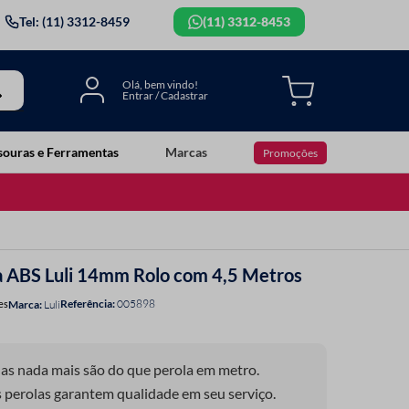
Tel: (11) 3312-8459
(11) 3312-8453
souras e Ferramentas
Marcas
Promoções
a ABS Luli 14mm Rolo com 4,5 Metros
Referência
:
005898
es
Luli
as nada mais são do que perola em metro.
 perolas garantem qualidade em seu serviço.