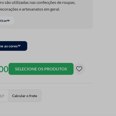
o são utilizadas nas confecções de roupas,
decorações e artesanatos em geral.
sticas
ne as cores
00
SELECIONE OS PRODUTOS
Calcular o frete