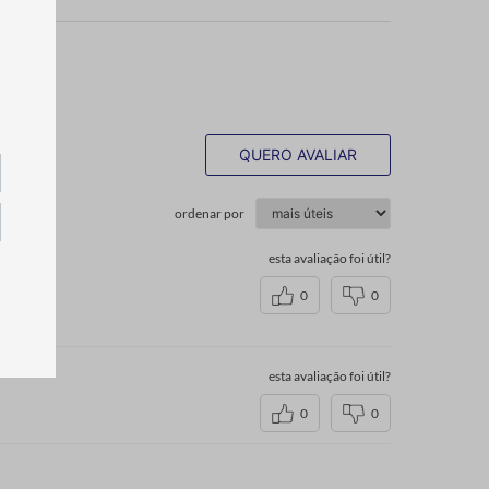
QUERO AVALIAR
ordenar por
esta avaliação foi útil?
0
0
esta avaliação foi útil?
0
0