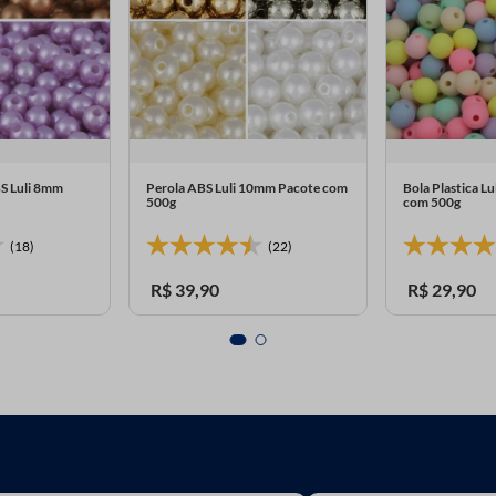
BS Luli 8mm
Perola ABS Luli 10mm Pacote com
Bola Plastica L
500g
com 500g
(18)
(22)
R$
39
,
90
R$
29
,
90