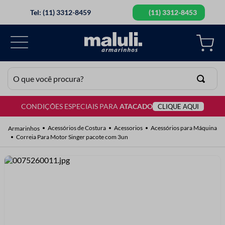
Tel: (11) 3312-8459
(11) 3312-8453
O que você procura?
CONDIÇÕES ESPECIAIS PARA
ATACADO
CLIQUE AQUI
TERMOS MAIS BUSCADOS
1
º
lã
Acessórios de Costura
Acessorios
Acessórios para Máquina
Correia Para Motor Singer pacote com 3un
2
º
barbante
3
º
botão
4
º
elastico
5
º
renda
6
º
ziper