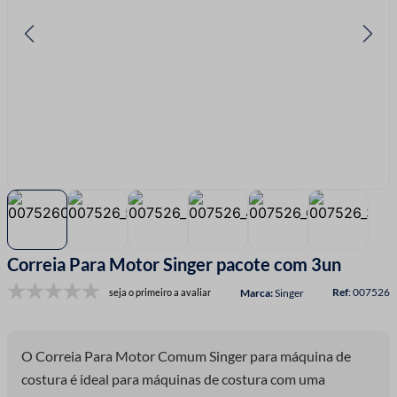
7
º
linha costura
8
º
fio malha
9
º
passamanaria
10
º
amigurumi
Correia Para Motor Singer pacote com 3un
:
007526
seja o primeiro a avaliar
Singer
O Correia Para Motor Comum Singer para máquina de
costura é ideal para máquinas de costura com uma