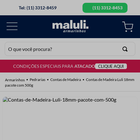
Tel: (11) 3312-8459
(11) 3312-8453
O que você procura?
CONDIÇÕES ESPECIAIS PARA
ATACADO
CLIQUE AQUI
TERMOS MAIS BUSCADOS
1
º
lã
Pedrarias
Contas de Madeira
Contas de Madeira Luli 18mm
pacote com 500g
2
º
barbante
3
º
botão
4
º
elastico
5
º
renda
6
º
ziper