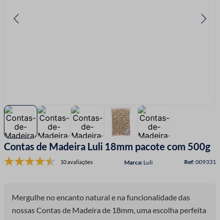
7
º
linha costura
8
º
fio malha
9
º
passamanaria
10
º
amigurumi
Contas de Madeira Luli 18mm pacote com 500g
:
009331
10 avaliações
Luli
Mergulhe no encanto natural e na funcionalidade das
nossas Contas de Madeira de 18mm, uma escolha perfeita