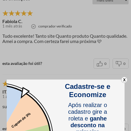
Fabiola C.
1 mês atrás
comprador verificado
Tudo excelente! Tanto site Quanto produto Quanto qualidade.
Amei a compra. Com certeza farei uma próxima 🩷
esta avaliação foi útil?
0
0
X
ITACIARA R.
1 ano atrás
comprador verificado
super recomendo, ótimo para os trabalhos artesanais
esta avaliação foi útil?
0
0