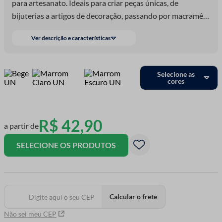
para artesanato. Ideais para criar peças únicas, de
bijuterias a artigos de decoração, passando por macramê e
peças de vestuário, essas contas possu
Ver descrição e características
Selecione as
cores
R$
42
,
90
a partir de
SELECIONE OS PRODUTOS
Calcular o frete
Não sei meu CEP