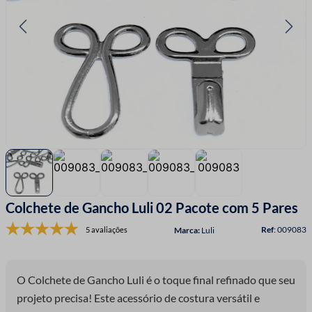
7
º
linha costura
8
º
fio malha
9
º
amigurumi
10
º
passamanaria
Colchete de Gancho Luli 02 Pacote com 5 Pares
:
009083
5 avaliações
Luli
O Colchete de Gancho Luli é o toque final refinado que seu
projeto precisa! Este acessório de costura versátil e