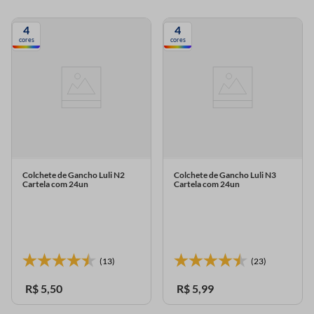
4
4
cores
cores
Colchete de Gancho Luli N2
Colchete de Gancho Luli N3
Cartela com 24un
Cartela com 24un
(13)
(23)
R$
5
,
50
R$
5
,
99