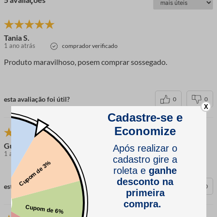
Tania S.
1 ano atrás
comprador verificado
Produto maravilhoso, posem comprar sossegado.
esta avaliação foi útil?
0
0
X
Gustavo B.
1 ano atrás
comprador verificado
esta avaliação foi útil?
0
0