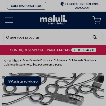
CONDIÇÃO ESPECIAL PARA
CONFIRA NOSSO BLOG
ATACADO!
O que você procura?
CONDIÇÕES ESPECIAIS PARA
ATACADO
CLIQUE AQUI
TERMOS MAIS BUSCADOS
1
º
lã
Acessórios de Costura
Colchete
Colchete de Gancho
Colchete de Gancho Luli 02 Pacote com 5 Pares
2
º
barbante
3
º
botão
Assista ao vídeo
4
º
elastico
5
º
renda
6
º
ziper