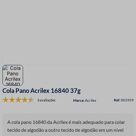
7
º
linha costura
8
º
fio malha
9
º
passamanaria
10
º
amigurumi
Cola Pano Acrilex 16840 37g
:
001959
3 avaliações
Acrilex
A cola pano 16840 da Acrilex é mais adequado para colar
tecido de algodão a outro tecido de algodão em um nível