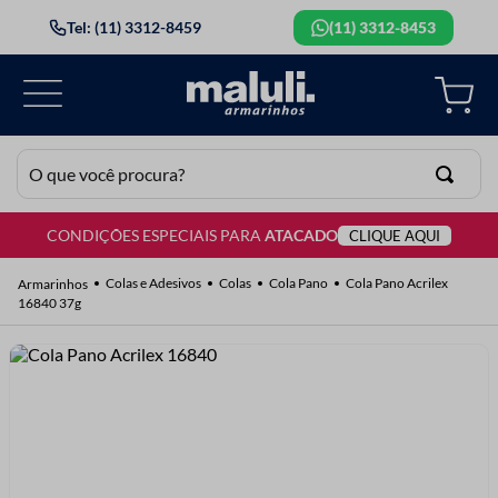
Tel: (11) 3312-8459
(11) 3312-8453
O que você procura?
CONDIÇÕES ESPECIAIS PARA
ATACADO
CLIQUE AQUI
TERMOS MAIS BUSCADOS
1
º
lã
Colas e Adesivos
Colas
Cola Pano
Cola Pano Acrilex
16840 37g
2
º
barbante
3
º
botão
4
º
elastico
5
º
renda
6
º
ziper