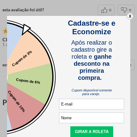
esta avaliação foi útil?
0
0
X
CLEOVANE INES
1 ano atrás
comprador verificado
esta avaliação foi útil?
0
0
Perguntas & respostas
Este produto ainda não tem perguntas
SEJA O PRIMEIRO A PERGUNTAR