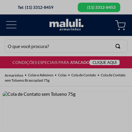
Tel: (11) 3312-8459
(11) 3312-8453
O que você procura?
CONDIÇÕES ESPECIAIS PARA
ATACADO
CLIQUE AQUI
TERMOS MAIS BUSCADOS
1
º
lã
Colas e Adesivos
Colas
Cola de Contato
Cola de Contato
sem Tolueno Brascoplast 75g
2
º
barbante
3
º
botão
4
º
elastico
5
º
renda
6
º
ziper