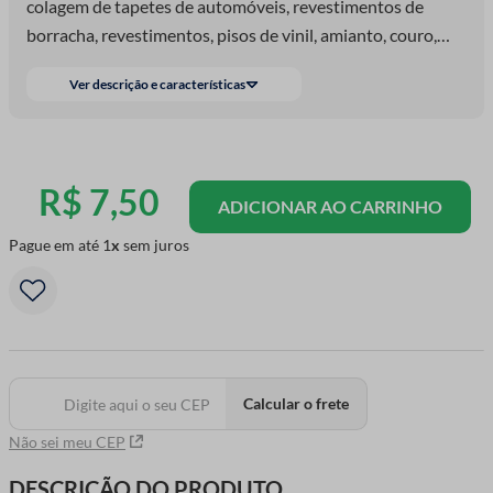
colagem de tapetes de automóveis, revestimentos de
borracha, revestimentos, pisos de vinil, amianto, couro,
diversos plásticos, tecidos, fibras, lã de vidro, pisos de
Ver descrição e características
borracha, madeira, papelão e carpete. Resista até 60° O
que é Tolueno? Se trata de uma Substancia tambem
chamada de metilbenzeno que comumente é utilizado em
Solventes como Tintas e Colas.
R$
7
,
50
ADICIONAR AO CARRINHO
Pague em até
1
sem juros
Calcular o frete
Não sei meu CEP
DESCRIÇÃO DO PRODUTO