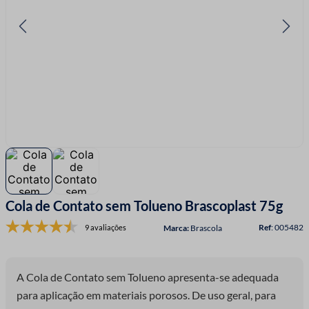
7
º
fio malha
8
º
linha costura
9
º
fita cetim
10
º
amigurumi
Cola de Contato sem Tolueno Brascoplast 75g
:
005482
9 avaliações
Brascola
A Cola de Contato sem Tolueno apresenta-se adequada
para aplicação em materiais porosos. De uso geral, para