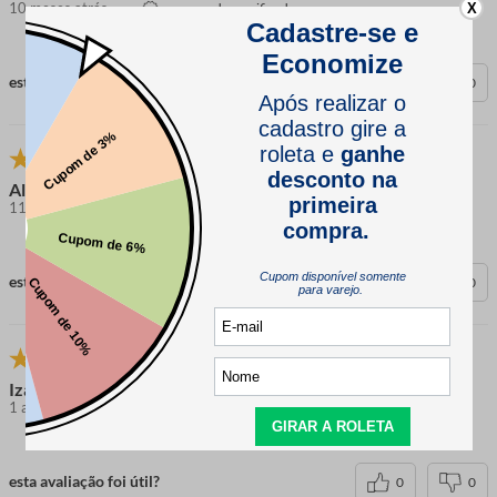
10 meses atrás
comprador verificado
X
esta avaliação foi útil?
0
0
Alcione D.
11 meses atrás
comprador verificado
esta avaliação foi útil?
0
0
Izaura N.
1 ano atrás
comprador verificado
esta avaliação foi útil?
0
0