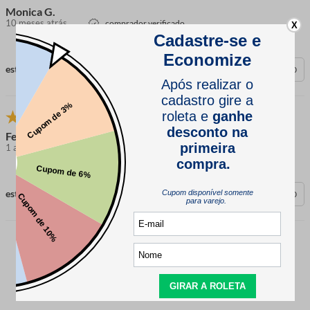
Monica G.
10 meses atrás
comprador verificado
X
esta avaliação foi útil?
0
0
Fernando
1 ano atrás
comprador verificado
esta avaliação foi útil?
0
0
CARREGAR MAIS