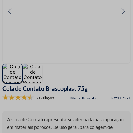
7
º
linha costura
8
º
fio malha
9
º
passamanaria
10
º
amigurumi
Cola de Contato Brascoplast 75g
:
005971
7 avaliações
Brascola
A Cola de Contato apresenta-se adequada para aplicação
em materiais porosos. De uso geral, para colagem de