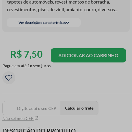
tapetes de automóveis, revestimentos de borracha,
revestimentos, pisos de vinil, amianto, couro, diversos
plásticos, tecidos, fibras, lã de vidro, pisos de borracha,
Ver descrição e características
madeira, papelão e carpete. Resista até 60°
R$
7
,
50
ADICIONAR AO CARRINHO
Pague em até
1
sem juros
Calcular o frete
Não sei meu CEP
DESCRIÇÃO DO PRODUTO