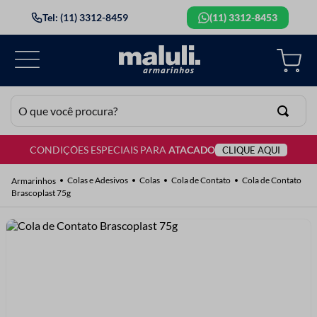
Tel: (11) 3312-8459
(11) 3312-8453
O que você procura?
CONDIÇÕES ESPECIAIS PARA
ATACADO
CLIQUE AQUI
TERMOS MAIS BUSCADOS
1
º
lã
Colas e Adesivos
Colas
Cola de Contato
Cola de Contato
Brascoplast 75g
2
º
barbante
3
º
botão
4
º
elastico
5
º
renda
6
º
ziper