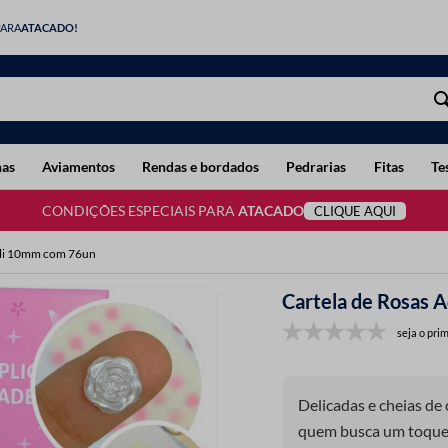
PARA
ATACADO!
has
Aviamentos
Rendas e bordados
Pedrarias
Fitas
Te
CONDIÇÕES ESPECIAIS PARA
ATACADO
CLIQUE AQUI
Luli 10mm com 76un
Cartela de Rosas 
seja o prim
Delicadas e cheias de 
quem busca um toque r