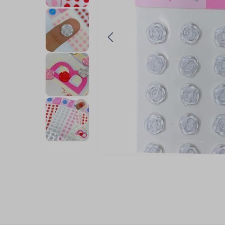
9
º
fita cetim
10
º
passamanaria