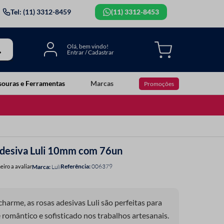
Tel: (11) 3312-8459
(11) 3312-8453
souras e Ferramentas
Marcas
Promoções
Adesiva Luli 10mm com 76un
Referência
:
006379
eiro a avaliar
Luli
charme, as rosas adesivas Luli são perfeitas para
omântico e sofisticado nos trabalhos artesanais.