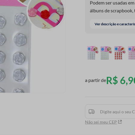
Podem ser usadas em 
álbuns de scrapbook, 
diferença. Um item ver
Ver descrição e caracterí
projeto ainda mais en
R$
6
,
9
a partir de
Não sei meu CEP