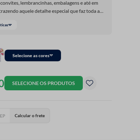
convites, lembrancinhas, embalagens e até em
trazendo aquele detalhe especial que faz toda a
sátil para soltar a criatividade e deixar cada
sticas
cantador.
Selecione as cores
0
SELECIONE OS PRODUTOS
Calcular o frete