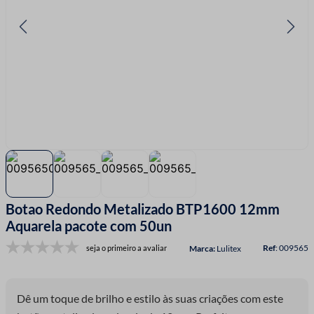
7
º
fio malha
8
º
linha costura
9
º
fita cetim
10
º
amigurumi
Botao Redondo Metalizado BTP1600 12mm
Aquarela pacote com 50un
:
009565
seja o primeiro a avaliar
Lulitex
Dê um toque de brilho e estilo às suas criações com este