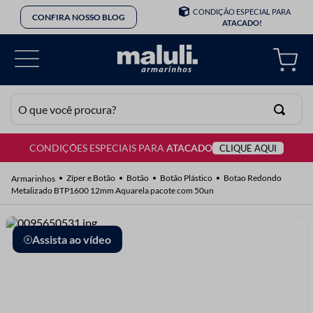
CONDIÇÃO ESPECIAL PARA
CONFIRA NOSSO BLOG
ATACADO!
O que você procura?
CONDIÇÕES ESPECIAIS PARA
ATACADO
CLIQUE AQUI
TERMOS MAIS BUSCADOS
1
º
lã
Zíper e Botão
Botão
Botão Plástico
Botao Redondo
Metalizado BTP1600 12mm Aquarela pacote com 50un
2
º
barbante
3
º
botão
Assista ao vídeo
4
º
elastico
5
º
renda
6
º
ziper