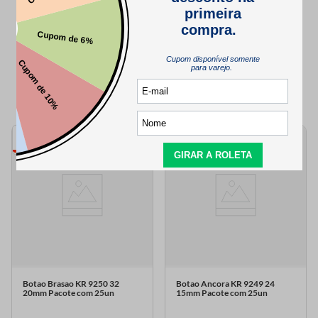
QUEM VIU,
TAMBÉM VIU..
4
4
cores
cores
Botao Brasao KR 9250 32
Botao Ancora KR 9249 24
20mm Pacote com 25un
15mm Pacote com 25un