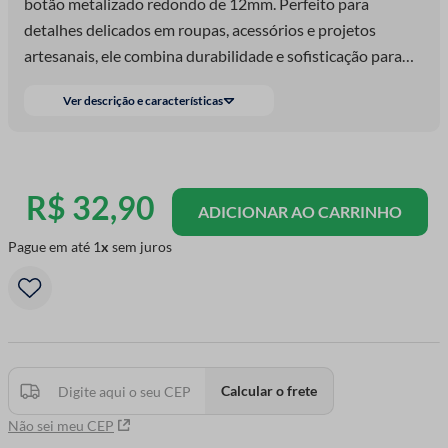
botão metalizado redondo de 12mm. Perfeito para
detalhes delicados em roupas, acessórios e projetos
artesanais, ele combina durabilidade e sofisticação para
peças únicas. Cada pacote inclui 50 unidades, ideais para
Ver descrição e características
você soltar a criatividade.
R$
32
,
90
ADICIONAR AO CARRINHO
Pague em até
1
sem juros
Calcular o frete
Não sei meu CEP