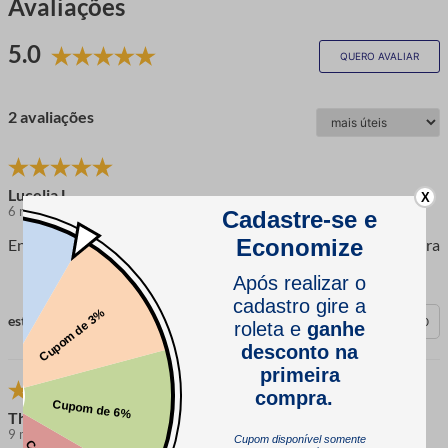
Avaliações
5.0
QUERO AVALIAR
2 avaliações
Lucelia L.
X
6 meses atrás
comprador verificado
Entrega rápida e de fácil acompanhamento pela transportadora
esta avaliação foi útil?
0
0
Thais F.
9 meses atrás
comprador verificado