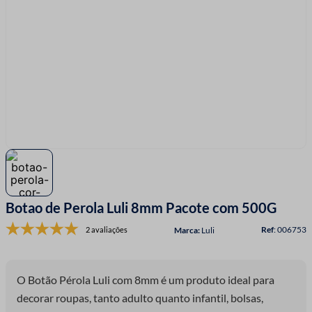
7
º
linha costura
8
º
fio malha
9
º
fita cetim
10
º
passamanaria
Botao de Perola Luli 8mm Pacote com 500G
:
006753
2 avaliações
Luli
O Botão Pérola Luli com 8mm é um produto ideal para
decorar roupas, tanto adulto quanto infantil, bolsas,