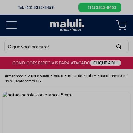
Tel: (11) 3312-8459
(11) 3312-8453
O que você procura?
CONDIÇÕES ESPECIAIS PARA
ATACADO
CLIQUE AQUI
TERMOS MAIS BUSCADOS
1
º
lã
Zíper e Botão
Botão
Botão de Pérola
Botao de Perola Luli
8mm Pacote com 500G
2
º
barbante
3
º
botão
4
º
elastico
5
º
renda
6
º
ziper