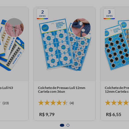
2
3
cores
cores
 Luli N3
Colchete de Pressao Luli 12mm
Colchete de Pre
Cartela com 36un
12mm Cartela 
(23)
(4)
R$
9
,
79
R$
6
,
55