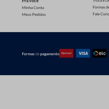
Pra você
Troca e D
Formas d
Minha Conta
Fale Con
Meus Pedidos
Formas
de
pagamento