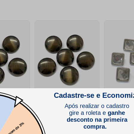
talizado
Botao Redondo Metalizado
Botao de Crist
arela pacote
BTP1600 12mm Aquarela pacote
BT3176 13mm A
com 50un
com 50un
(1)
(0)