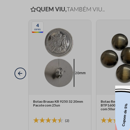
QUEM VIU,
TAMBÉM VIU..
4
cores
do 2854N
Botao Brasao KR 9250 32 20mm
Botao Redondo Me
e com 6un
Pacote com 25un
BTP1600 17mm Aqu
com 50un
(2)