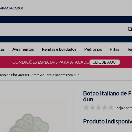
PARA
ATACADO!
has
Aviamentos
Rendas e bordados
Pedrarias
Fitas
Te
CONDIÇÕES ESPECIAIS PARA
ATACADO
CLIQUE AQUI
liano de Flor 3051N 28mm Aquarela pacote com 6un
Botao Italiano de
6un
seja o prim