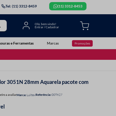
Tel: (11) 3312-8459
(11) 3312-8453
souras e Ferramentas
Marcas
Promoções
 Flor 3051N 28mm Aquarela pacote com
Referência
:
009627
eiro a avaliar
Lulitex