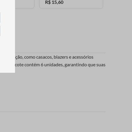
R$
15
,
60
ofisticação, como casacos, blazers e acessórios
. Cada pacote contém 6 unidades, garantindo que suas