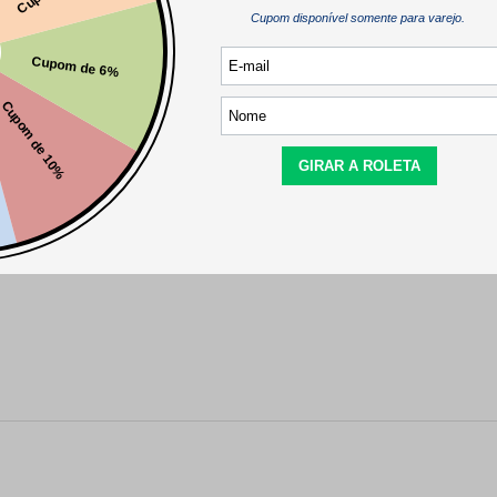
R$
32
,
90
R$
6
,
90
 italiano de flor de 28mm. Ideal para peças que exigem charme e s
 qualidade, é perfeito para destacar suas produções com elegância