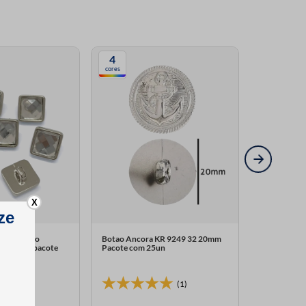
4
cores
X
al Quadrado
Botao Ancora KR 9249 32 20mm
Botao Itali
quarela pacote
Pacote com 25un
16mm Aquar
Indispon
(0)
(1)