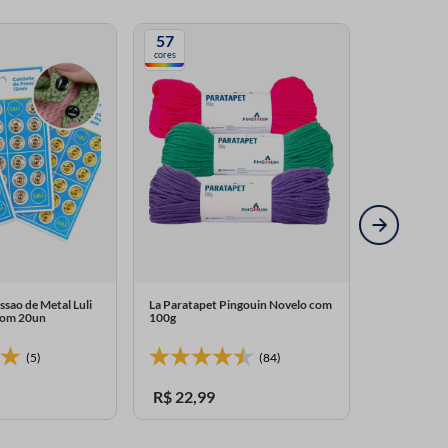
57
cores
ssao de Metal Luli
La Paratapet Pingouin Novelo com
com 20un
100g
(5)
(84)
R$
22
,
99