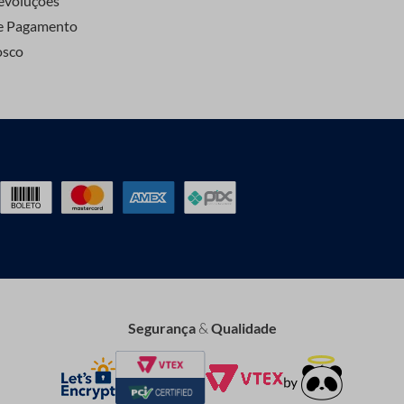
evoluções
e Pagamento
osco
Segurança
&
Qualidade