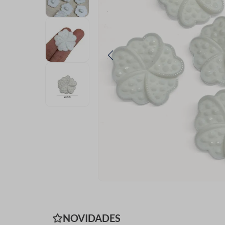
9
º
passamanaria
10
º
amigurumi
NOVIDADES