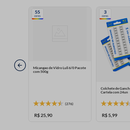
55
3
cores
cores
Micangao de Vidro Luli 6/0 Pacote
com 500g
Colchete de Gancho
Cartela com 24un
(276)
R$
25
,
90
R$
5
,
99