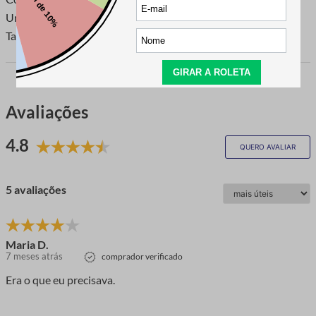
Unidade de Venda: Embalagem com 24 unidades
Tamanho: 21 Milímetros.
Avaliações
4.8
QUERO AVALIAR
5 avaliações
Maria D.
7 meses atrás
comprador verificado
Era o que eu precisava.