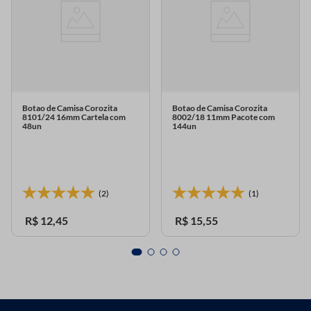
Botao de Camisa Corozita
Botao de Camisa Corozita
8101/24 16mm Cartela com
8002/18 11mm Pacote com
48un
144un
(2)
(1)
R$
12
,
45
R$
15
,
55