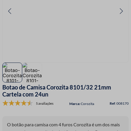
7
º
linha costura
8
º
fio malha
9
º
passamanaria
10
º
amigurumi
Botao de Camisa Corozita 8101/32 21mm
Cartela com 24un
:
008170
5 avaliações
Corozita
O botão para camisa com 4 furos Corozita é um dos mais