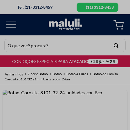
Tel: (11) 3312-8459
(11) 3312-8453
O que você procura?
CONDIÇÕES ESPECIAIS PARA
ATACADO
CLIQUE AQUI
TERMOS MAIS BUSCADOS
1
º
lã
Zíper e Botão
Botão
Botão 4 Furos
Botao de Camisa
Corozita 8101/32 21mm Cartela com 24un
2
º
barbante
3
º
botão
4
º
elastico
5
º
renda
6
º
ziper