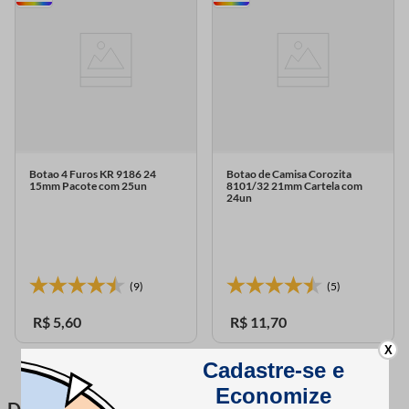
Botao 4 Furos KR 9186 24
Botao de Camisa Corozita
15mm Pacote com 25un
8101/32 21mm Cartela com
24un
(9)
(5)
R$
5
,
60
R$
11
,
70
X