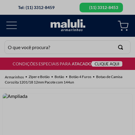
Tel: (11) 3312-8459
(11) 3312-8453
O que você procura?
CONDIÇÕES ESPECIAIS PARA
ATACADO
CLIQUE AQUI
TERMOS MAIS BUSCADOS
1
º
lã
Zíper e Botão
Botão
Botão 4 Furos
Botao de Camisa
Corozita 1201/18 12mm Pacote com 144un
2
º
barbante
3
º
botão
4
º
elastico
5
º
renda
6
º
ziper