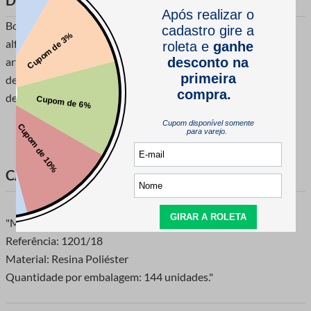
DESCRIÇÃO DO PRODUTO
Botão com 4 furos referencia 1201/18, utilização em peças de
alfaiataria.Podemos utilizar esse botão em alguns trabalhos
artesanais como em confecções de flores, relógios e algumas
decorações de peças. Ele também pode ser utilizado em peças
de vestuários, calças e camisas sociais e pólo.
CARACTERÍSTICAS DO PRODUTO
"Marca: Corozita
Referência: 1201/18
Material: Resina Poliéster
Quantidade por embalagem: 144 unidades."