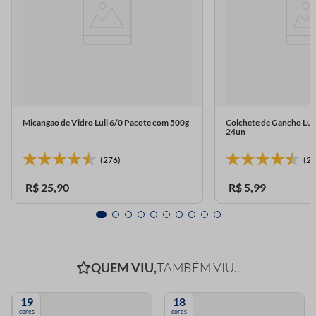
Micangao de Vidro Luli 6/0 Pacote com 500g
Colchete de Gancho Lul
24un
(276)
(23
R$
25
,
90
R$
5
,
99
QUEM VIU,
TAMBÉM VIU..
19
18
cores
cores