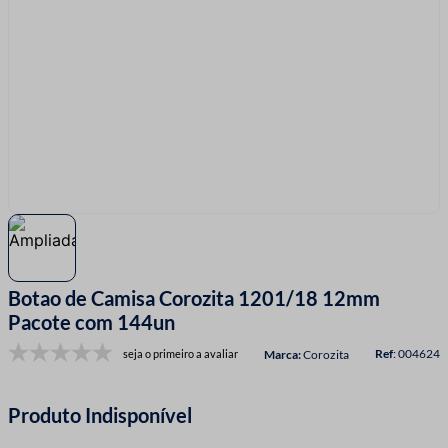
7
º
linha costura
8
º
fio malha
9
º
amigurumi
10
º
passamanaria
Botao de Camisa Corozita 1201/18 12mm
Pacote com 144un
:
004624
seja o primeiro a avaliar
Corozita