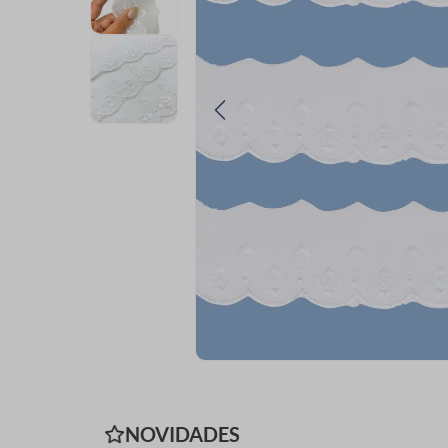
9
º
passamanaria
10
º
amigurumi
NOVIDADES