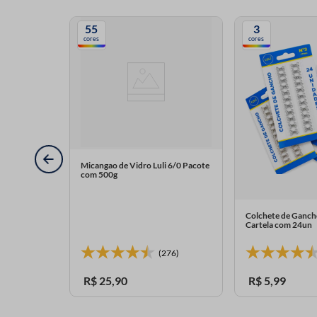
55
3
cores
cores
Micangao de Vidro Luli 6/0 Pacote
com 500g
Colchete de Gancho
Cartela com 24un
(276)
R$
25
,
90
R$
5
,
99