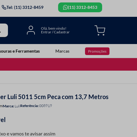
Tel: (11) 3312-8459
(11) 3312-8453
souras e Ferramentas
Marcas
Promoções
ter Luli 5011 5cm Peca com 13,7 Metros
Referência
:
008919
es
Luli