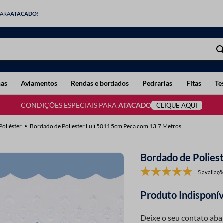
PARA
ATACADO!
has
Aviamentos
Rendas e bordados
Pedrarias
Fitas
Te
CONDIÇÕES ESPECIAIS PARA
ATACADO
CLIQUE AQUI
oliéster
Bordado de Poliester Luli 5011 5cm Peca com 13,7 Metros
Bordado de Polies
5 avaliaçõ