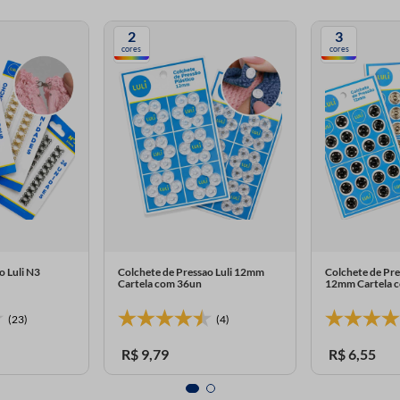
2
3
cores
cores
 Luli N3
Colchete de Pressao Luli 12mm
Colchete de Pre
Cartela com 36un
12mm Cartela 
(23)
(4)
R$
9
,
79
R$
6
,
55