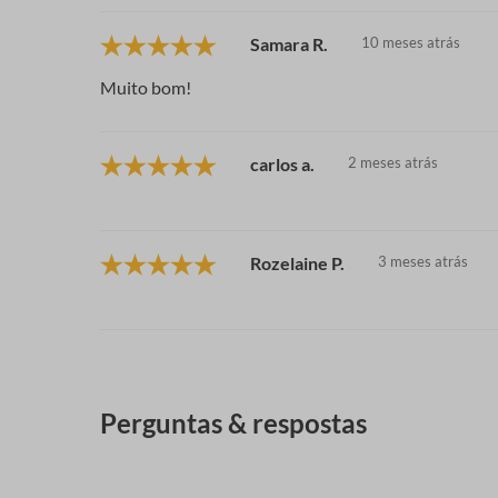
Samara R.
10 meses atrás
Muito bom!
carlos a.
2 meses atrás
Rozelaine P.
3 meses atrás
Perguntas & respostas