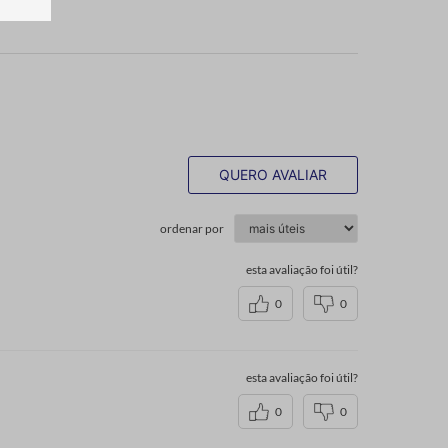
QUERO AVALIAR
ordenar por
esta avaliação foi útil?
0
0
esta avaliação foi útil?
0
0