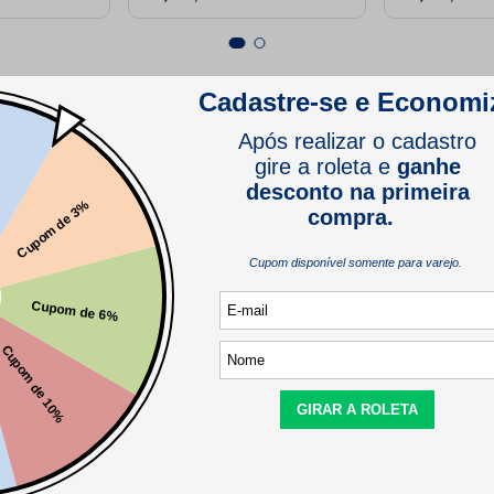
va para elevar a sofisticação de produtos em várias áreas, incluind
ofadas, saias de cama, fronhas, toalhas de banho e de rosto.