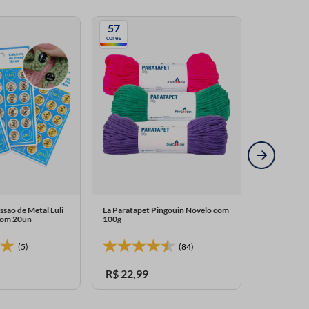
57
cores
ssao de Metal Luli
La Paratapet Pingouin Novelo com
com 20un
100g
(5)
(84)
R$
22
,
99