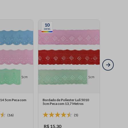
10
cores
Bordado de 
Luli Peca c
014 5cm Peca com
Bordado de Poliester Luli 5010
Indispon
5cm Peca com 13,7 Metros
(16)
(5)
R$
15
,
30