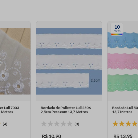
10
cores
er Luli 7003
Bordado de Poliester Luli 2506
Bordado Luli 5
7 Metros
2,5cm Peca com 13,7 Metros
13,7 Metros
(4)
(0)
R$
10
,
90
R$
13
,
95