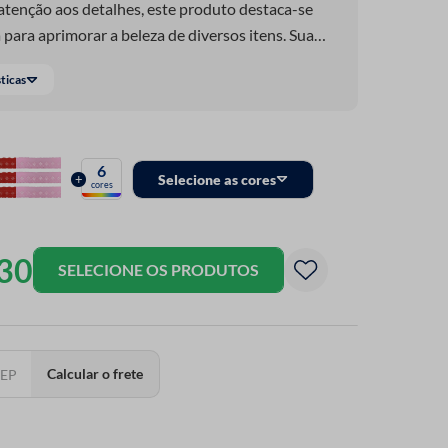
tenção aos detalhes, este produto destaca-se
 para aprimorar a beleza de diversos itens. Sua
alável, tornando-se a opção de destaque para
sticas
fadas, fronhas, toalhas de banho e de rosto. Seja
ante e acolhedor na sua cama, ou para adicionar
u banheiro, o Bordado Luli é a escolha confiável.
6
+
Selecione as cores
cores
30
SELECIONE OS PRODUTOS
Calcular o frete