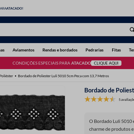
PARA
ATACADO!
has
Aviamentos
Rendas e bordados
Pedrarias
Fitas
Te
CONDIÇÕES ESPECIAIS PARA
ATACADO
CLIQUE AQUI
oliéster
Bordado de Poliester Luli 5010 5cm Peca com 13,7 Metros
Bordado de Polies
5 avaliaçõ
O Bordado Luli 5010 é 
charme de produtos em