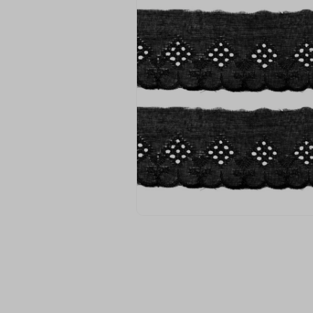
9
º
fita cetim
10
º
amigurumi