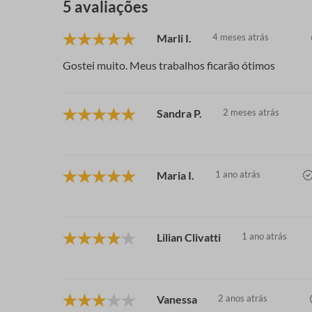
5 avaliações
Marli I.
4 meses atrás
Gostei muito. Meus trabalhos ficarão ótimos
Sandra P.
2 meses atrás
Maria I.
1 ano atrás
Lilian Clivatti
1 ano atrás
Vanessa
2 anos atrás