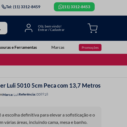
Tel: (11) 3312-8459
(11) 3312-8453
souras e Ferramentas
Marcas
Promoções
ter Luli 5010 5cm Peca com 13,7 Metros
Referência
:
008918
es
Luli
a escolha definitiva para elevar a sofisticação e o
 várias áreas, incluindo cama, mesa e banho.