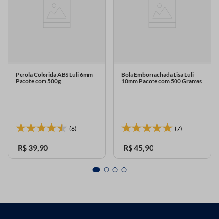
Perola Colorida ABS Luli 6mm
Bola Emborrachada Lisa Luli
Pacote com 500g
10mm Pacote com 500 Gramas
(6)
(7)
R$
39
,
90
R$
45
,
90