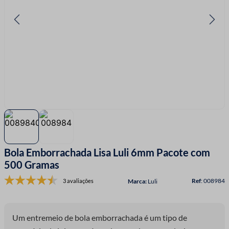
7
º
linha costura
8
º
fio malha
9
º
fita cetim
10
º
passamanaria
Bola Emborrachada Lisa Luli 6mm Pacote com
500 Gramas
:
008984
3 avaliações
Luli
Um entremeio de bola emborrachada é um tipo de