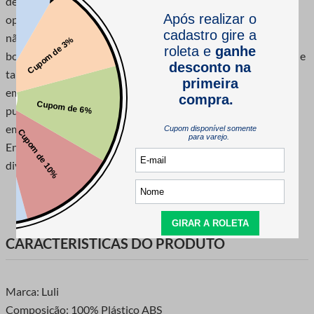
de diversão e cor a suas joias. Eles são também uma ótima
opção para crianças, pois são feitos de um material seguro e
não tóxico. Aqui estão algumas dicas para usar entremeios de
bola emborrachada: Combine entremeios de diferentes cores e
tamanhos para criar um look único. Use entremeios de bola
emborrachada para adicionar um toque divertido a uma
pulseira ou colar simples. Use entremeios de bola
emborrachada para criar um tema ou motivo para suas joias.
Entremeios de bola emborrachada são uma maneira fácil e
divertida de adicionar um toque pessoal às suas joias.
CARACTERÍSTICAS DO PRODUTO
Marca: Luli
Composição: 100% Plástico ABS