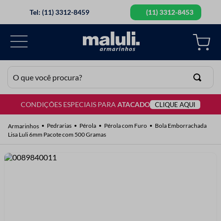
Tel: (11) 3312-8459
(11) 3312-8453
O que você procura?
CONDIÇÕES ESPECIAIS PARA
ATACADO
CLIQUE AQUI
TERMOS MAIS BUSCADOS
1
º
lã
Pedrarias
Pérola
Pérola com Furo
Bola Emborrachada
Lisa Luli 6mm Pacote com 500 Gramas
2
º
barbante
3
º
botão
4
º
elastico
5
º
renda
6
º
ziper