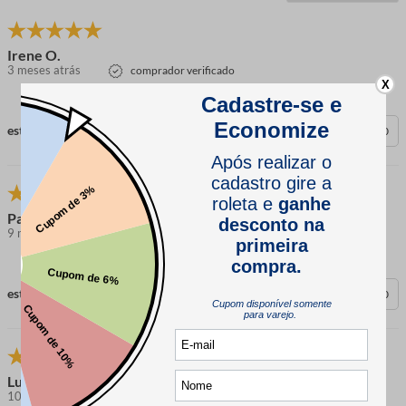
Irene O.
3 meses atrás
comprador verificado
X
esta avaliação foi útil?
0
0
Paula G.
9 meses atrás
comprador verificado
esta avaliação foi útil?
0
0
Lucia M.
10 meses atrás
comprador verificado