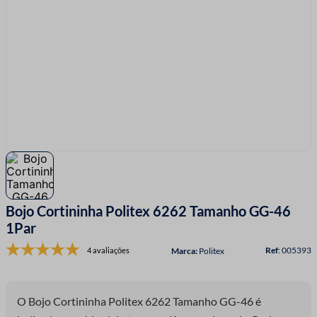
7
º
fio malha
8
º
linha costura
9
º
fita cetim
10
º
amigurumi
Bojo Cortininha Politex 6262 Tamanho GG-46
1Par
:
005393
4 avaliações
Politex
O Bojo Cortininha Politex 6262 Tamanho GG-46 é