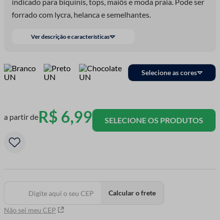
indicado para biquínis, tops, maiôs e moda praia. Pode ser
forrado com lycra, helanca e semelhantes.
Ver descrição e características
Selecione as cores
R$
6
,
99
a partir de
SELECIONE OS PRODUTOS
Calcular o frete
Não sei meu CEP