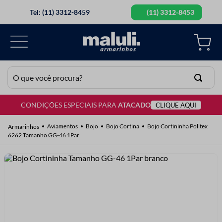
Tel: (11) 3312-8459
(11) 3312-8453
O que você procura?
CONDIÇÕES ESPECIAIS PARA
ATACADO
CLIQUE AQUI
TERMOS MAIS BUSCADOS
1
º
lã
Aviamentos
Bojo
Bojo Cortina
Bojo Cortininha Politex
6262 Tamanho GG-46 1Par
2
º
barbante
3
º
botão
4
º
elastico
5
º
renda
6
º
ziper