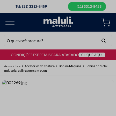
Tel: (11) 3312-8459
(11) 3312-8453
O que você procura?
CONDIÇÕES ESPECIAIS PARA
ATACADO
CLIQUE AQUI
TERMOS MAIS BUSCADOS
1
º
lã
Acessórios de Costura
Bobina Maquina
Bobina de Metal
Industrial Luli Pacote com 10un
2
º
barbante
3
º
botão
4
º
elastico
5
º
renda
6
º
fio malha