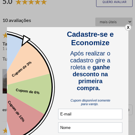
5.0
QUERO AVALIAR
10 avaliações
X
Tatiana
1 ano atrás
comprador verificado
Tudo certo .
esta avaliação foi útil?
0
0