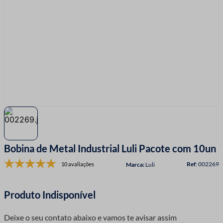
7
º
linha costura
8
º
fita cetim
9
º
ziper
10
º
agulha
Bobina de Metal Industrial Luli Pacote com 10un
:
002269
10 avaliações
Luli