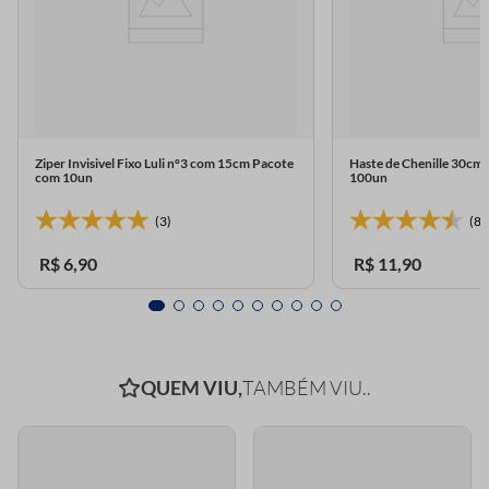
Ziper Invisivel Fixo Luli n°3 com 15cm Pacote
Haste de Chenille 30cm 
com 10un
100un
(3)
(87
R$
6
,
90
R$
11
,
90
QUEM VIU,
TAMBÉM VIU..