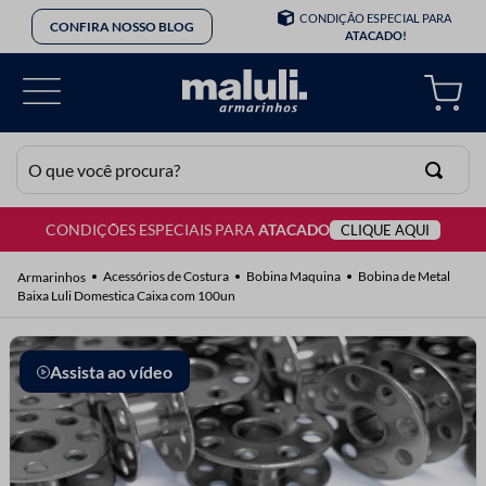
CONDIÇÃO ESPECIAL PARA
CONFIRA NOSSO BLOG
ATACADO!
O que você procura?
CONDIÇÕES ESPECIAIS PARA
ATACADO
CLIQUE AQUI
TERMOS MAIS BUSCADOS
1
º
lã
Acessórios de Costura
Bobina Maquina
Bobina de Metal
Baixa Luli Domestica Caixa com 100un
2
º
barbante
3
º
botão
Assista ao vídeo
4
º
elastico
5
º
renda
6
º
ziper