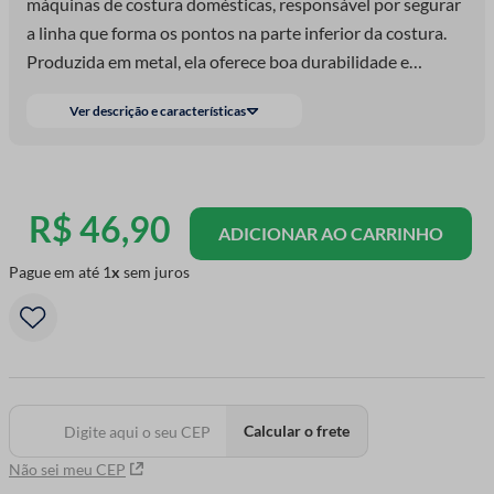
máquinas de costura domésticas, responsável por segurar
a linha que forma os pontos na parte inferior da costura.
Produzida em metal, ela oferece boa durabilidade e
encaixa em modelos que utilizam o sistema de bobina
Ver descrição e características
baixa. Seu formato garante alimentação estável da linha,
ajudando a manter os pontos mais regulares durante o
trabalho. É muito usada em consertos, reparos e na
confecção de peças do dia a dia. Um item simples, mas
R$
46
,
90
ADICIONAR AO CARRINHO
essencial para o funcionamento adequado da máquina.
Ideal para quem costura roupas, artesanatos e pequenos
Pague em até
1
sem juros
projetos domésticos.
Calcular o frete
Não sei meu CEP