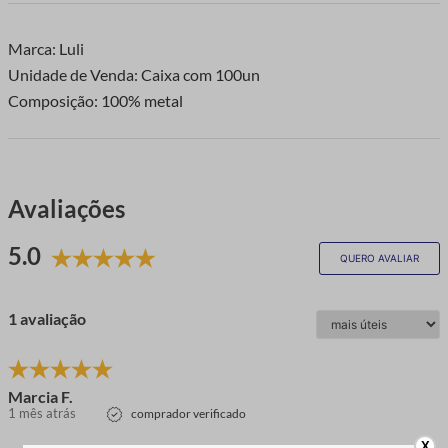
Marca: Luli
Unidade de Venda: Caixa com 100un
Composição: 100% metal
Avaliações
5.0
QUERO AVALIAR
1 avaliação
Marcia F.
1 mês atrás
comprador verificado
X