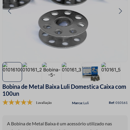
7
º
linha costura
8
º
fio malha
9
º
fita cetim
10
º
passamanaria
Bobina de Metal Baixa Luli Domestica Caixa com
100un
:
010161
1 avaliação
Luli
A Bobina de Metal Baixa é um acessório utilizado nas