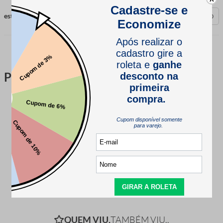
esta avaliação foi útil?
0
0
Perguntas & respostas
Este produto ainda não tem perguntas
SEJA O PRIMEIRO A PERGUNTAR
QUEM VIU,
TAMBÉM VIU..