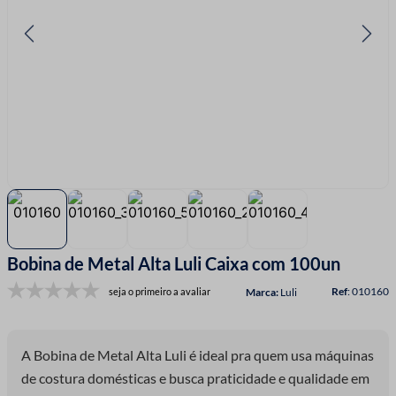
7
º
linha costura
8
º
fio malha
9
º
passamanaria
10
º
amigurumi
Bobina de Metal Alta Luli Caixa com 100un
:
010160
seja o primeiro a avaliar
Luli
A Bobina de Metal Alta Luli é ideal pra quem usa máquinas
de costura domésticas e busca praticidade e qualidade em