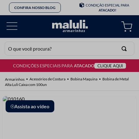
CONDIÇÃO ESPECIAL PARA
CONFIRA NOSSO BLOG
ATACADO!
O que você procura?
CONDIÇÕES ESPECIAIS PARA
ATACADO
CLIQUE AQUI
TERMOS MAIS BUSCADOS
1
º
lã
Acessórios de Costura
Bobina Maquina
Bobina de Metal
Alta Luli Caixa com 100un
2
º
barbante
3
º
botão
Assista ao vídeo
4
º
elastico
5
º
renda
6
º
ziper