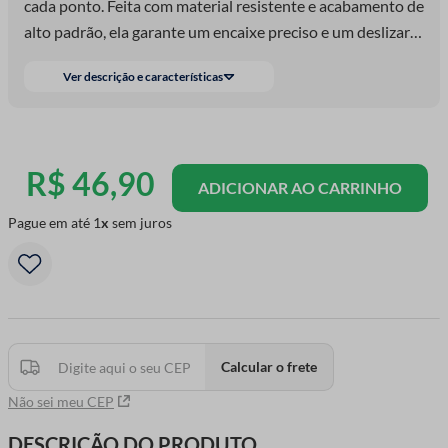
cada ponto. Feita com material resistente e acabamento de
alto padrão, ela garante um encaixe preciso e um deslizar
suave da linha, evitando travamentos e proporcionando
Ver descrição e características
um resultado impecável nas costuras. Com a caixa com
100 unidades, você garante um ótimo custo-benefício e
mantém o ritmo da produção sempre em dia!
R$
46
,
90
ADICIONAR AO CARRINHO
Pague em até
1
sem juros
Calcular o frete
Não sei meu CEP
DESCRIÇÃO DO PRODUTO