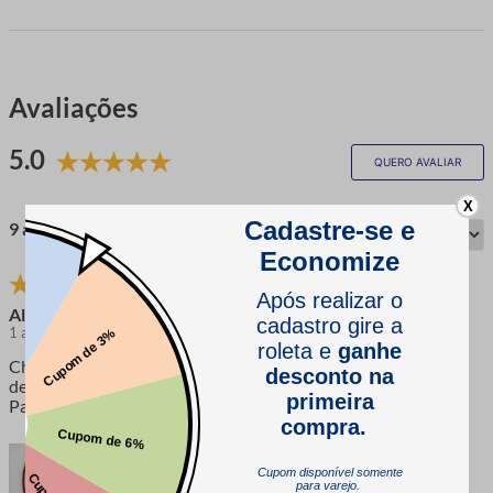
Avaliações
5.0
QUERO AVALIAR
X
9 avaliações
Aline D
1 ano atrás
Chegou dentro do prazo e é simplesmente lindo e bem
delicado. Adorei! Com certeza farei mais pedidos na loja!
Parabéns pela agilidade!