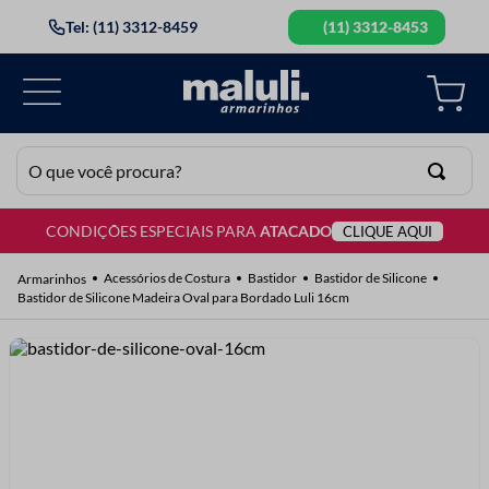
Tel: (11) 3312-8459
(11) 3312-8453
O que você procura?
CONDIÇÕES ESPECIAIS PARA
ATACADO
CLIQUE AQUI
TERMOS MAIS BUSCADOS
1
º
lã
Acessórios de Costura
Bastidor
Bastidor de Silicone
Bastidor de Silicone Madeira Oval para Bordado Luli 16cm
2
º
barbante
3
º
botão
4
º
elastico
5
º
renda
6
º
ziper