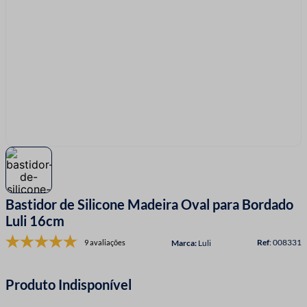
7
º
fio malha
8
º
linha costura
9
º
fita cetim
10
º
amigurumi
Bastidor de Silicone Madeira Oval para Bordado
Luli 16cm
:
008331
9 avaliações
Luli