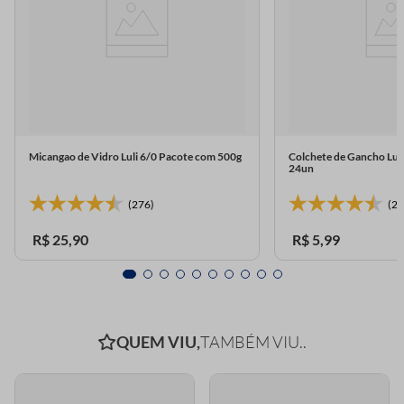
Micangao de Vidro Luli 6/0 Pacote com 500g
Colchete de Gancho Lul
24un
(276)
(23
R$
25
,
90
R$
5
,
99
QUEM VIU,
TAMBÉM VIU..