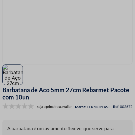
7
º
linha costura
8
º
fio malha
9
º
passamanaria
10
º
amigurumi
Barbatana de Aco 5mm 27cm Rebarmet Pacote
com 10un
:
002675
seja o primeiro a avaliar
FERMOPLAST
A barbatana é um aviamento flexível que serve para