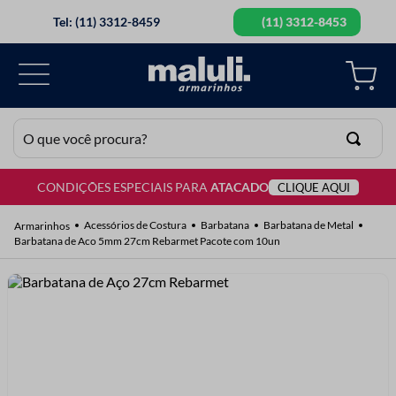
Tel: (11) 3312-8459
(11) 3312-8453
O que você procura?
CONDIÇÕES ESPECIAIS PARA
ATACADO
CLIQUE AQUI
TERMOS MAIS BUSCADOS
1
º
lã
Acessórios de Costura
Barbatana
Barbatana de Metal
Barbatana de Aco 5mm 27cm Rebarmet Pacote com 10un
2
º
barbante
3
º
botão
4
º
elastico
5
º
renda
6
º
ziper