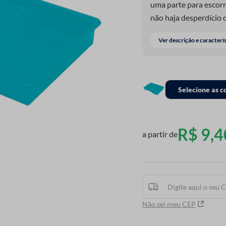
uma parte para escorr
não haja desperdício 
possibilita a performa
Ver descrição e caracterí
Selecione as c
R$
9
,
4
a partir de
Não sei meu CEP