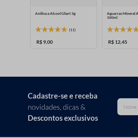
ndor 562
Anilina a Alcool Gliart 3g
Aguarras Mineral 
100ml
(11)
R$
9
,
00
R$
12
,
45
Cadastre-se e receba
novidades, dicas &
Descontos exclusivos