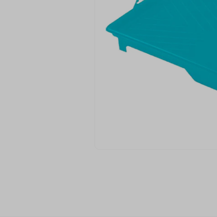
9
º
ziper
10
º
agulha