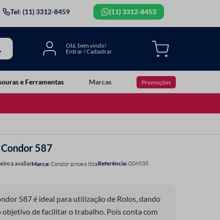
Tel: (11) 3312-8459
(11) 3312-8453
souras e Ferramentas
Marcas
Promoções
a Condor 587
Referência
:
006838
eiro a avaliar
Condor pinceis ltda
ndor 587 é ideal para utilização de Rolos, dando
 objetivo de facilitar o trabalho. Pois conta com