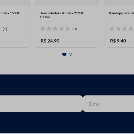
Acrilex 15110
Base Seladora Acrilex 21210
Bandeja para T
100ml
(1)
(0)
R$
24
,
90
R$
9
,
40