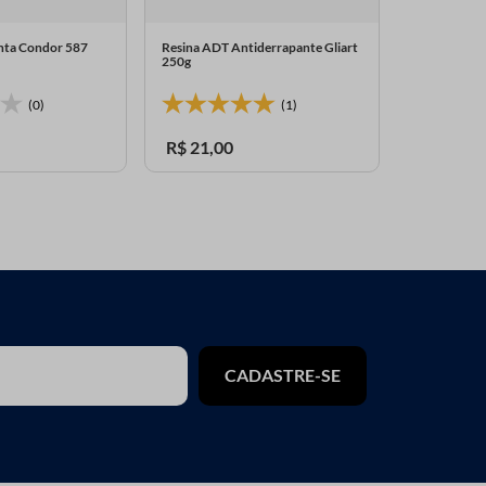
inta Condor 587
Resina ADT Antiderrapante Gliart
Pinta Bolin
250g
Indispon
(0)
(1)
R$
21
,
00
CADASTRE-SE