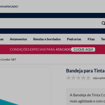
PARA
ATACADO!
has
Aviamentos
Rendas e bordados
Pedrarias
Fitas
Te
CONDIÇÕES ESPECIAIS PARA
ATACADO
CLIQUE AQUI
ta Condor 587
Bandeja para Tint
seja o prim
A Bandeja de Tinta Co
mais agilidade e com o