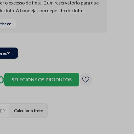
er o excesso de tinta. E um reservatório para que
de tinta. A bandeja com depósito de tinta
nce de rolos até 15 cm.
sticas
ores
0
SELECIONE OS PRODUTOS
Calcular o frete