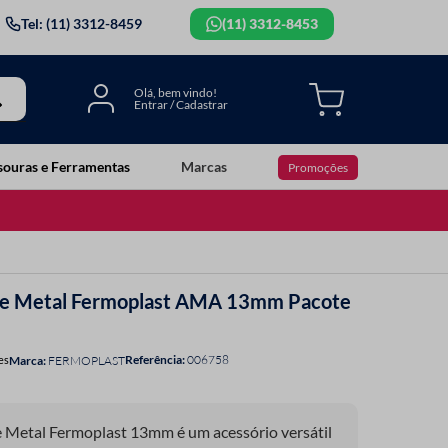
Tel: (11) 3312-8459
(11) 3312-8453
souras e Ferramentas
Marcas
Promoções
a de Metal Fermoplast AMA 13mm Pacote
Referência
:
006758
es
FERMOPLAST
e Metal Fermoplast 13mm é um acessório versátil