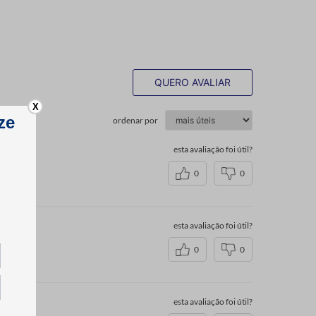
QUERO AVALIAR
X
ordenar por
esta avaliação foi útil?
0
0
esta avaliação foi útil?
0
0
esta avaliação foi útil?