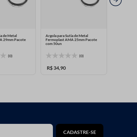
ia de Metal
Argola para Sutia de Metal
Argola para 
MA 29mm Pacote
Fermoplast AMA 25mm Pacote
Fermoplast
com 50un
com 50UN
(0)
(0)
R$
34
,
90
R$
26
,
60
CADASTRE-SE