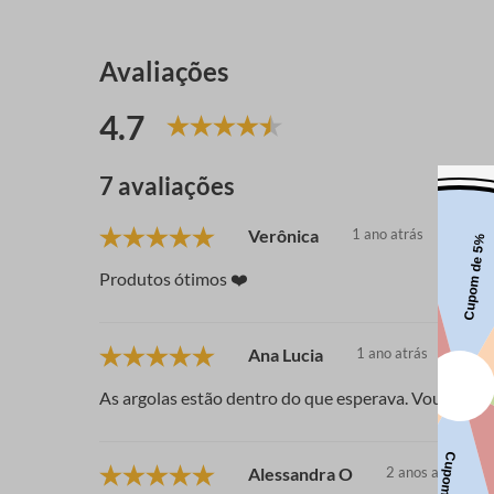
Avaliações
4.7
7 avaliações
Verônica
1 ano atrás
Produtos ótimos ❤️
Ana Lucia
1 ano atrás
As argolas estão dentro do que esperava. Vou usar 
Alessandra O
2 anos atrás