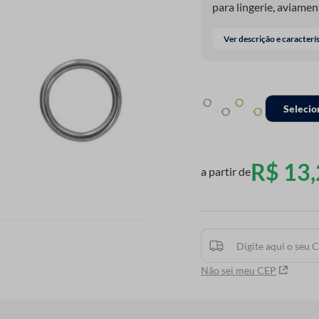
para lingerie, aviame
Ver descrição e caracterí
Selecio
R$
13
,
a partir de
Não sei meu CEP