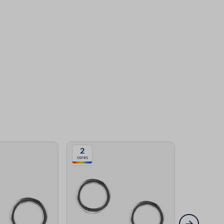
2
2
cores
cores