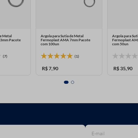
de Metal
Argola para Sutia de Metal
Argola para Sut
13mm Pacote
Fermoplast AMA 7mm Pacote
Fermoplast A
com 100un
com 50un
(7)
(1)
R$
7
,
90
R$
35
,
90