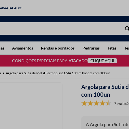
PARA
ATACADO!
has
Aviamentos
Rendas e bordados
Pedrarias
Fitas
Te
CONDIÇÕES ESPECIAIS PARA
ATACADO
CLIQUE AQUI
ã
Argola para Sutia de Metal Fermoplast AMA 13mm Pacote com 100un
Argola para Suti
com 100un
7 avaliaçõ
A Argola para Sutia d