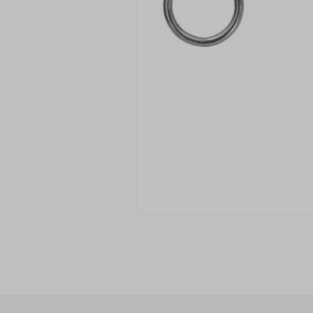
9
º
passamanaria
10
º
amigurumi