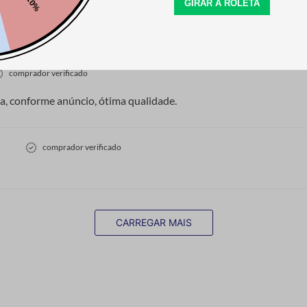
o para meus trabalhos em biscuit! Gostei do material, mto bem
nal.
comprador verificado
a, conforme anúncio, ótima qualidade.
comprador verificado
CARREGAR MAIS