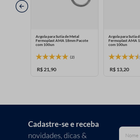
s Grande
Argola para Sutia de Metal
Argola para Sutia 
m 100un
Fermoplast AMA 18mm Pacote
Fermoplast AMA 
com 100un
com 100un
0)
(2)
R$
21
,
90
R$
13
,
20
Cadastre-se e receba
novidades, dicas &