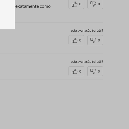
0
0
 acabado, exatamente como
esta avaliação foi útil?
0
0
esta avaliação foi útil?
0
0