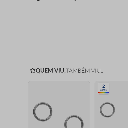
QUEM VIU,
TAMBÉM VIU..
2
cores