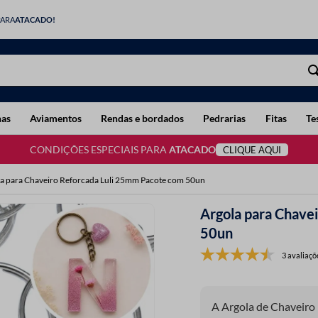
PARA
ATACADO!
has
Aviamentos
Rendas e bordados
Pedrarias
Fitas
Te
CONDIÇÕES ESPECIAIS PARA
ATACADO
CLIQUE AQUI
a para Chaveiro Reforcada Luli 25mm Pacote com 50un
Argola para Chave
50un
3 avaliaçõ
A Argola de Chaveiro 