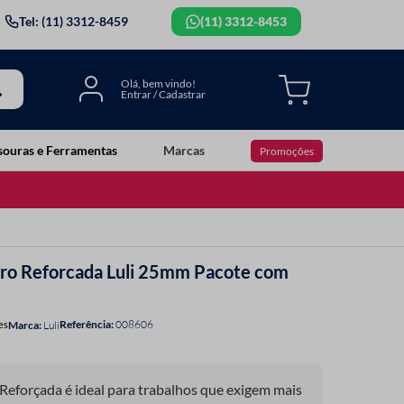
Tel: (11) 3312-8459
(11) 3312-8453
souras e Ferramentas
Marcas
Promoções
iro Reforcada Luli 25mm Pacote com
Referência
:
008606
es
Luli
Reforçada é ideal para trabalhos que exigem mais