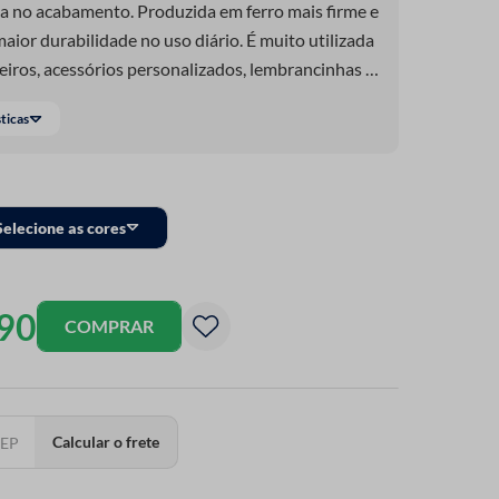
ça no acabamento. Produzida em ferro mais firme e
aior durabilidade no uso diário. É muito utilizada
iros, acessórios personalizados, lembrancinhas e
eu formato facilita o encaixe de correntes,
sticas
 tipos de aplicações. Indicada para peças que
ior peso ou uso frequente sem deformar. Uma
em busca mais firmeza e qualidade nas criações.
Selecione as cores
90
COMPRAR
Calcular o frete