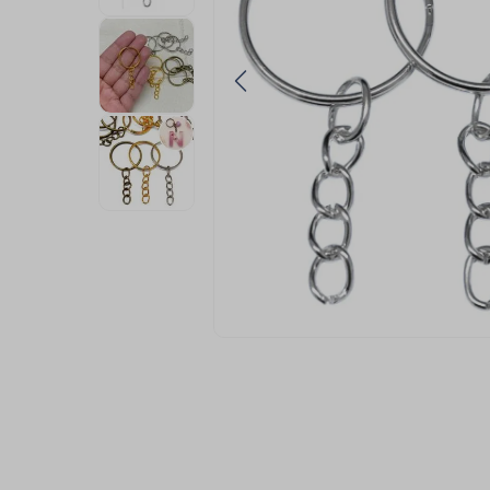
9
º
passamanaria
10
º
amigurumi