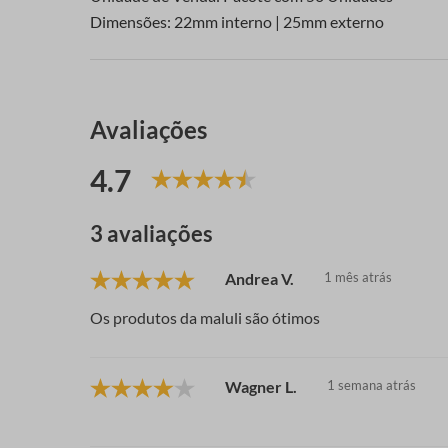
Dimensões: 22mm interno | 25mm externo
Avaliações
4.7
3 avaliações
Andrea V.
1 mês atrás
Os produtos da maluli são ótimos
Wagner L.
1 semana atrás