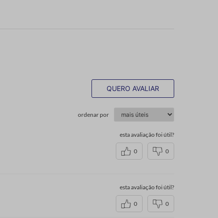
QUERO AVALIAR
ordenar por
esta avaliação foi útil?
0
0
esta avaliação foi útil?
0
0