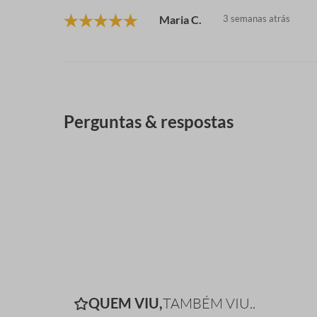
Maria C.
3 semanas atrás
Perguntas & respostas
QUEM VIU,
TAMBÉM VIU..