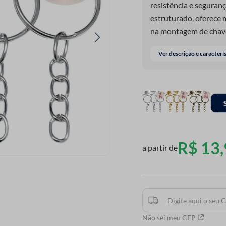
resistência e seguran
estruturado, oferece m
na montagem de chave
projetos artesanais. S
Ver descrição e caracterí
pingentes e diferentes
precisam suportar ma
opção prática para qu
R$
13
,
a partir de
Não sei meu CEP