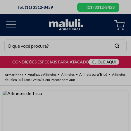
Tel: (11) 3312-8459
(11) 3312-8453
O que você procura?
CONDIÇÕES ESPECIAIS PARA
ATACADO
CLIQUE AQUI
TERMOS MAIS BUSCADOS
1
º
lã
Agulhas e Alfinetes
Alfinetes
Alfinete para Tricô
Alfinetes
de Trico Luli Tam 12/15/20cm Pacote com 3un
2
º
barbante
3
º
botão
4
º
elastico
5
º
renda
6
º
ziper