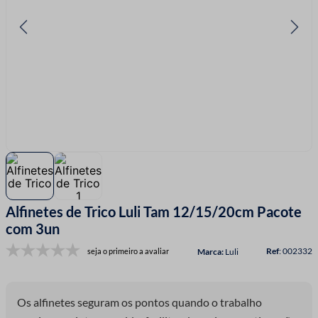
7
º
linha costura
8
º
fio malha
9
º
fita cetim
10
º
passamanaria
Alfinetes de Trico Luli Tam 12/15/20cm Pacote
com 3un
:
002332
seja o primeiro a avaliar
Luli
Os alfinetes seguram os pontos quando o trabalho