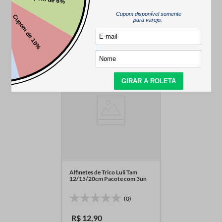
QUEM VIU,
TAMBÉM VIU..
Alfinetes de Trico Luli Tam
12/15/20cm Pacote com 3un
(0)
R$
12
,
90