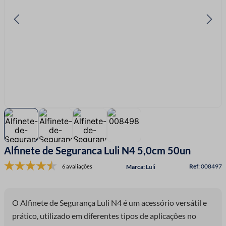
7
º
linha costura
8
º
fio malha
9
º
passamanaria
10
º
amigurumi
Alfinete de Seguranca Luli N4 5,0cm 50un
:
008497
6 avaliações
Luli
O Alfinete de Segurança Luli N4 é um acessório versátil e
prático, utilizado em diferentes tipos de aplicações no