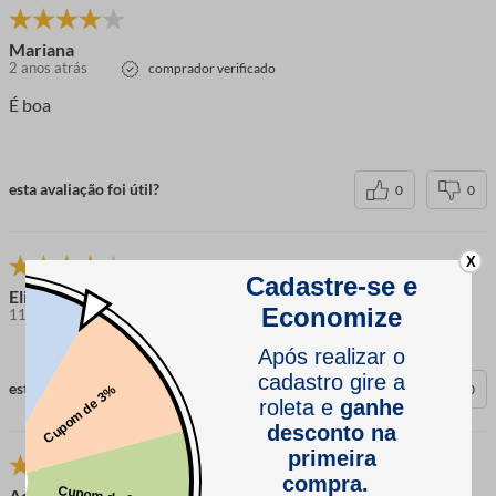
Mariana
2 anos atrás
comprador verificado
É boa
esta avaliação foi útil?
0
0
X
Elisangela F.
11 meses atrás
comprador verificado
esta avaliação foi útil?
0
0
Adriana