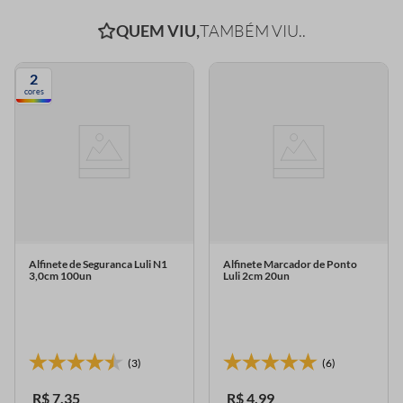
QUEM VIU,
TAMBÉM VIU..
2
cores
Alfinete de Seguranca Luli N1
Alfinete Marcador de Ponto
3,0cm 100un
Luli 2cm 20un
(3)
(6)
R$
7
,
35
R$
4
,
99