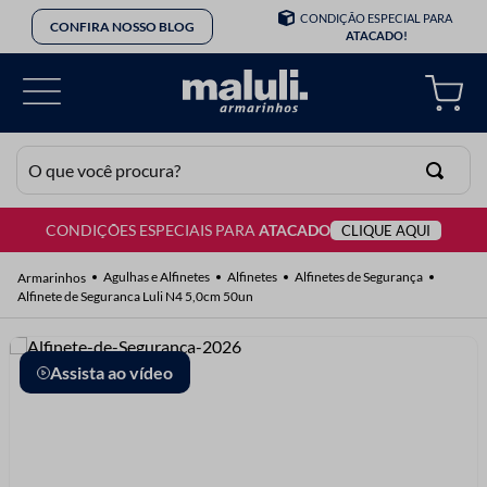
CONDIÇÃO ESPECIAL PARA
CONFIRA NOSSO BLOG
ATACADO!
O que você procura?
CONDIÇÕES ESPECIAIS PARA
ATACADO
CLIQUE AQUI
TERMOS MAIS BUSCADOS
1
º
lã
Agulhas e Alfinetes
Alfinetes
Alfinetes de Segurança
Alfinete de Seguranca Luli N4 5,0cm 50un
2
º
barbante
3
º
botão
Assista ao vídeo
4
º
elastico
5
º
renda
6
º
ziper