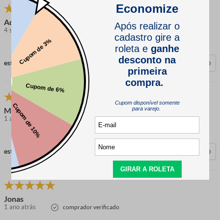
Adriana P.
4 semanas atrás
comprador verificado
esta avaliação foi útil?
0
0
Maria
1 ano atrás
comprador verificado
esta avaliação foi útil?
0
0
Jonas
1 ano atrás
comprador verificado