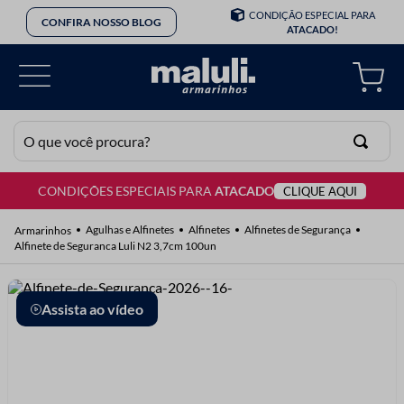
CONDIÇÃO ESPECIAL PARA
CONFIRA NOSSO BLOG
ATACADO!
O que você procura?
CONDIÇÕES ESPECIAIS PARA
ATACADO
CLIQUE AQUI
TERMOS MAIS BUSCADOS
1
º
lã
Agulhas e Alfinetes
Alfinetes
Alfinetes de Segurança
Alfinete de Seguranca Luli N2 3,7cm 100un
2
º
barbante
3
º
botão
Assista ao vídeo
4
º
elastico
5
º
renda
6
º
ziper