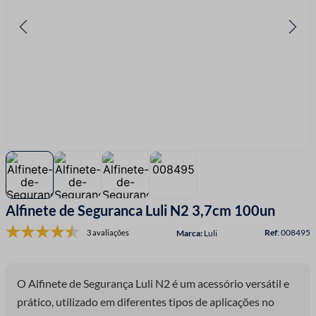
7
º
linha costura
8
º
fio malha
9
º
fita cetim
10
º
passamanaria
Alfinete de Seguranca Luli N2 3,7cm 100un
:
008495
3 avaliações
Luli
O Alfinete de Segurança Luli N2 é um acessório versátil e
prático, utilizado em diferentes tipos de aplicações no