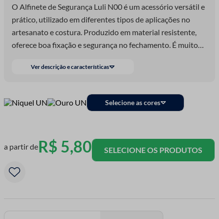
O Alfinete de Segurança Luli N00 é um acessório versátil e
prático, utilizado em diferentes tipos de aplicações no
artesanato e costura. Produzido em material resistente,
oferece boa fixação e segurança no fechamento. É muito
utilizado em fraldas de bebê, para prender tecidos e
Ver descrição e características
auxiliar em ajustes temporários nas peças. Também pode
ser usado como base para broches e customizações,
permitindo aplicar laços, enfeites e detalhes decorativos.
Selecione as cores
Seu visual metálico traz um acabamento delicado e
funcional para acessórios artesanais. Disponível nas cores
níquel e ouro, combina com diversos estilos e projetos
R$
5
,
80
a partir de
criativos.
SELECIONE OS PRODUTOS