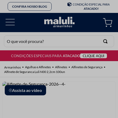
CONDIÇÃO ESPECIAL PARA
CONFIRA NOSSO BLOG
ATACADO!
O que você procura?
CONDIÇÕES ESPECIAIS PARA
ATACADO
CLIQUE AQUI
TERMOS MAIS BUSCADOS
1
º
lã
Agulhas e Alfinetes
Alfinetes
Alfinetes de Segurança
Alfinete de Seguranca Luli N00 2,2cm 100un
2
º
barbante
3
º
botão
Assista ao vídeo
4
º
elastico
5
º
renda
6
º
ziper