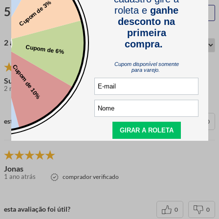
5.0
QUERO AVALIAR
2 avaliações
Suely L.
2 meses atrás
comprador verificado
esta avaliação foi útil?
0
0
Jonas
1 ano atrás
comprador verificado
esta avaliação foi útil?
0
0