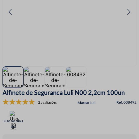
7
º
linha costura
8
º
fio malha
9
º
amigurumi
10
º
fita cetim
Alfinete de Seguranca Luli N00 2,2cm 100un
:
008492
2 avaliações
Luli
Uso no dia a
dia