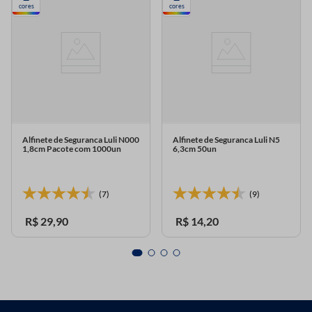
cores
cores
Alfinete de Seguranca Luli N000
Alfinete de Seguranca Luli N5
1,8cm Pacote com 1000un
6,3cm 50un
(7)
(9)
R$
29
,
90
R$
14
,
20