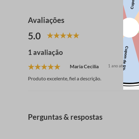
Avaliações
5.0
1 avaliação
Maria Cecilia
1 ano atrás
Produto excelente, fiel a descrição.
Perguntas & respostas