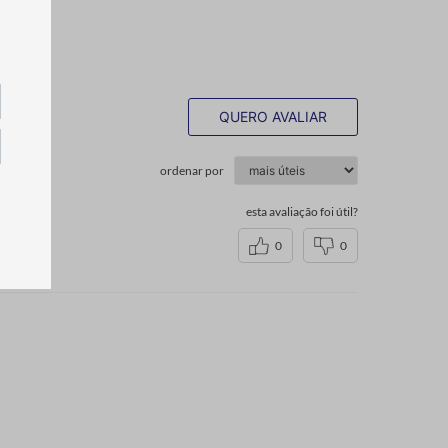
QUERO AVALIAR
ordenar por
esta avaliação foi útil?
0
0