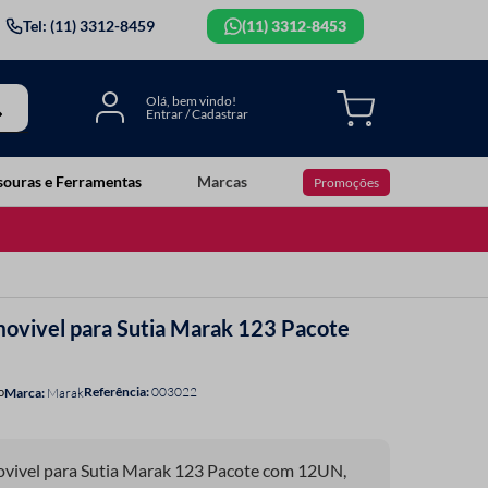
Tel: (11) 3312-8459
(11) 3312-8453
souras e Ferramentas
Marcas
Promoções
movivel para Sutia Marak 123 Pacote
Referência
:
003022
o
Marak
ovivel para Sutia Marak 123 Pacote com 12UN,