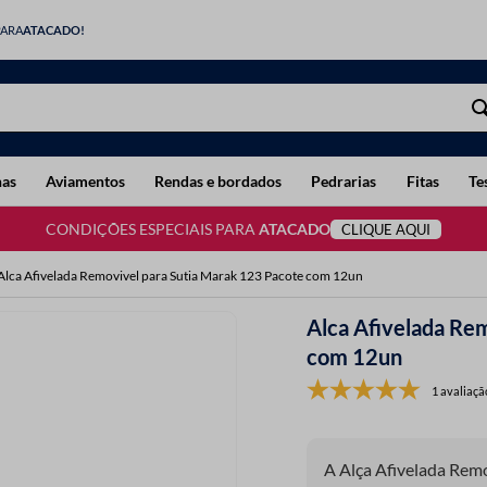
PARA
ATACADO!
has
Aviamentos
Rendas e bordados
Pedrarias
Fitas
Te
CONDIÇÕES ESPECIAIS PARA
ATACADO
CLIQUE AQUI
Alca Afivelada Removivel para Sutia Marak 123 Pacote com 12un
Alca Afivelada Re
com 12un
1 avaliaçã
A Alça Afivelada Rem