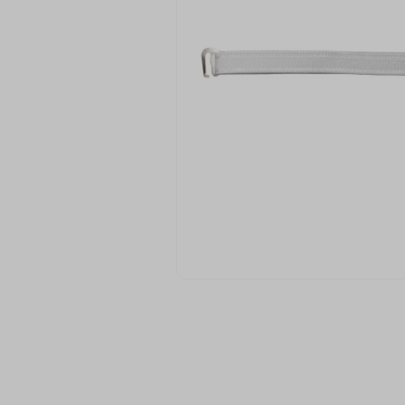
9
º
fita cetim
10
º
passamanaria