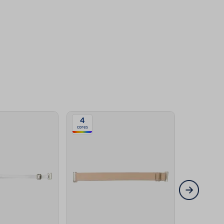
4
4
cores
cores