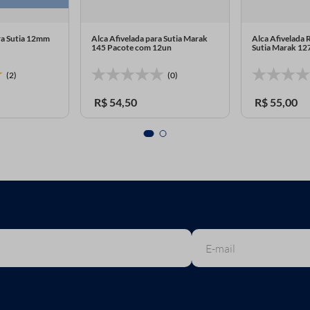
ara Sutia 12mm
Alca Afivelada para Sutia Marak
Alca Afivelada 
145 Pacote com 12un
Sutia Marak 12
(2)
(0)
R$
54
,
50
R$
55
,
00