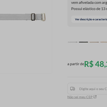
vem afivelada com arg
Possui elástico de 13 
Ver descrição e caracterí
R$
48
,
a partir de
Não sei meu CEP