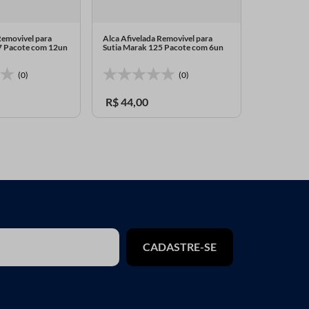
Removivel para
Alca Afivelada Removivel para
Alca Afivela
7 Pacote com 12un
Sutia Marak 125 Pacote com 6un
Sutia Marak
(0)
(0)
R$
44
,
00
R$
48
,
20
CADASTRE-SE