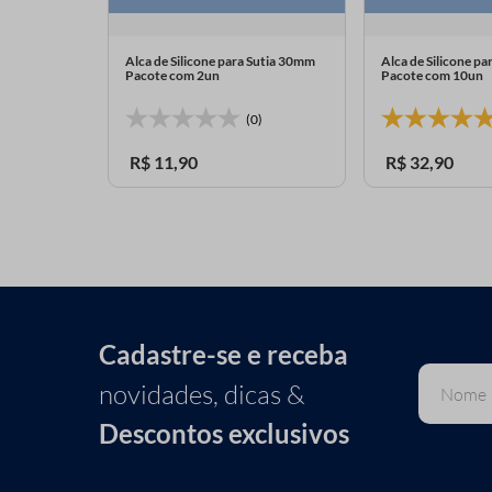
 para Sutia
Alca de Silicone para Sutia 30mm
Alca de Silicone p
m 12un
Pacote com 2un
Pacote com 10un
2)
(0)
R$
11
,
90
R$
32
,
90
Cadastre-se e receba
novidades, dicas &
Descontos exclusivos