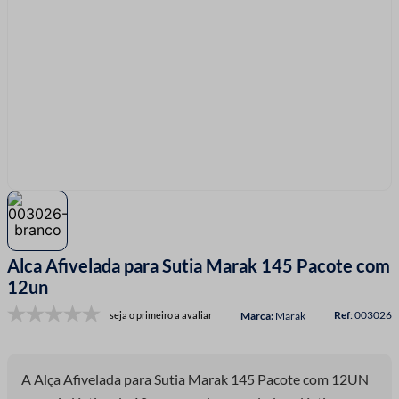
7
º
passamanaria
8
º
fita cetim
9
º
fio malha
10
º
amigurumi
Alca Afivelada para Sutia Marak 145 Pacote com
12un
:
003026
seja o primeiro a avaliar
Marak
A Alça Afivelada para Sutia Marak 145 Pacote com 12UN