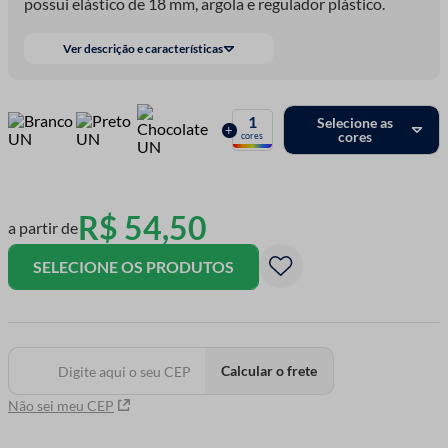
possui elástico de 18 mm, argola e regulador plástico.
Ver descrição e características
1
Selecione as
+
cores
cores
R$
54
,
50
a partir de
SELECIONE OS PRODUTOS
Calcular o frete
Não sei meu CEP