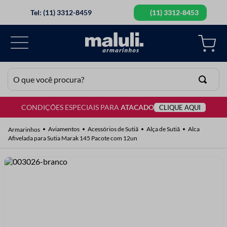
Tel: (11) 3312-8459
(11) 3312-8453
O que você procura?
CONDIÇÕES ESPECIAIS PARA
ATACADO
CLIQUE AQUI
TERMOS MAIS BUSCADOS
1
º
lã
Aviamentos
Acessórios de Sutiã
Alça de Sutiã
Alca
Afivelada para Sutia Marak 145 Pacote com 12un
2
º
barbante
3
º
botão
4
º
elastico
5
º
renda
6
º
ziper