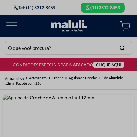
Tel: (11) 3312-8459
(11) 3312-8453
O que você procura?
CONDIÇÕES ESPECIAIS PARA
ATACADO
CLIQUE AQUI
TERMOS MAIS BUSCADOS
1
º
lã
Artesanato
Crochê
Agulha de Croche Luli de Aluminio
12mm Pacote com 12un
2
º
barbante
3
º
botão
4
º
elastico
5
º
renda
6
º
ziper