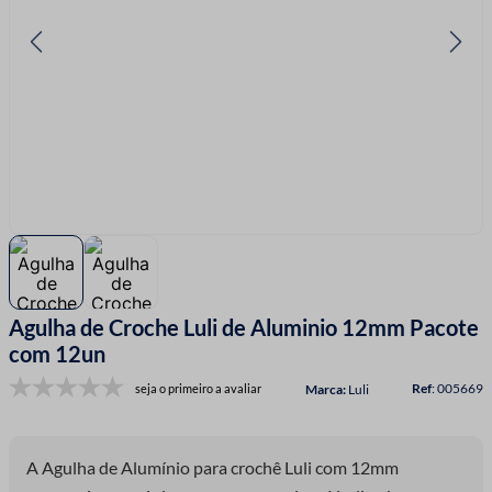
7
º
fio malha
8
º
linha costura
9
º
fita cetim
10
º
amigurumi
Agulha de Croche Luli de Aluminio 12mm Pacote
com 12un
:
005669
seja o primeiro a avaliar
Luli
A Agulha de Alumínio para crochê Luli com 12mm