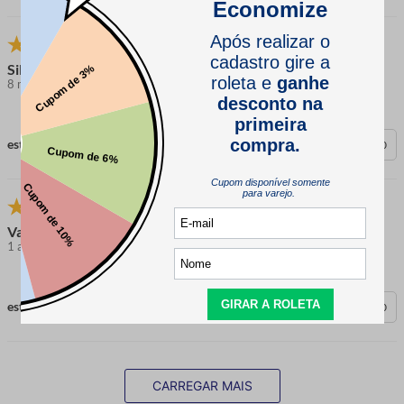
Silmara d.
8 meses atrás
comprador verificado
esta avaliação foi útil?
0
0
Vanessa R.
1 ano atrás
comprador verificado
esta avaliação foi útil?
0
0
CARREGAR MAIS