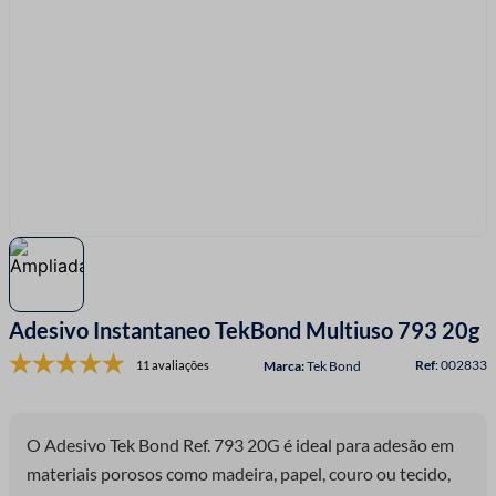
7
º
linha costura
8
º
fio malha
9
º
fita cetim
10
º
passamanaria
Adesivo Instantaneo TekBond Multiuso 793 20g
:
002833
11 avaliações
Tek Bond
O Adesivo Tek Bond Ref. 793 20G é ideal para adesão em
materiais porosos como madeira, papel, couro ou tecido,