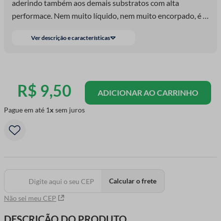
aderindo também aos demais substratos com alta
performace. Nem muito líquido, nem muito encorpado, é o
preferido de todos e serve para o uso geral, tendo como
Ver descrição e características
característica uma colagem rápida, firme e resistente.
R$
9
,
50
ADICIONAR AO CARRINHO
Pague em até
1
sem juros
Calcular o frete
Não sei meu CEP
DESCRIÇÃO DO PRODUTO