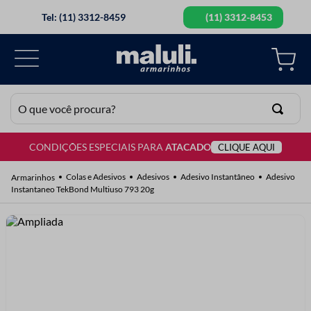
Tel: (11) 3312-8459
(11) 3312-8453
O que você procura?
CONDIÇÕES ESPECIAIS PARA
ATACADO
CLIQUE AQUI
TERMOS MAIS BUSCADOS
1
º
lã
Colas e Adesivos
Adesivos
Adesivo Instantâneo
Adesivo
Instantaneo TekBond Multiuso 793 20g
2
º
barbante
3
º
botão
4
º
elastico
5
º
renda
6
º
ziper