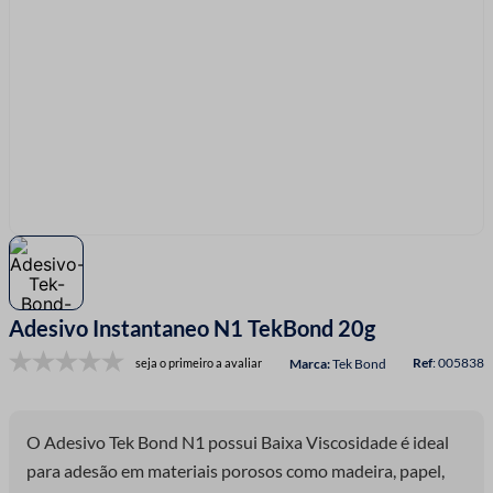
7
º
linha costura
8
º
fio malha
9
º
passamanaria
10
º
amigurumi
Adesivo Instantaneo N1 TekBond 20g
:
005838
seja o primeiro a avaliar
Tek Bond
O Adesivo Tek Bond N1 possui Baixa Viscosidade é ideal
para adesão em materiais porosos como madeira, papel,