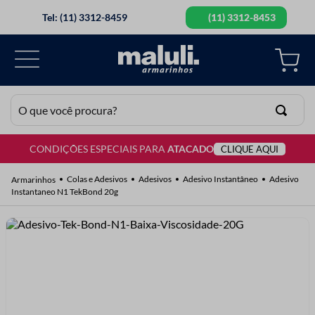
Tel: (11) 3312-8459
(11) 3312-8453
O que você procura?
CONDIÇÕES ESPECIAIS PARA
ATACADO
CLIQUE AQUI
TERMOS MAIS BUSCADOS
1
º
lã
Colas e Adesivos
Adesivos
Adesivo Instantâneo
Adesivo
Instantaneo N1 TekBond 20g
2
º
barbante
3
º
botão
4
º
elastico
5
º
renda
6
º
ziper