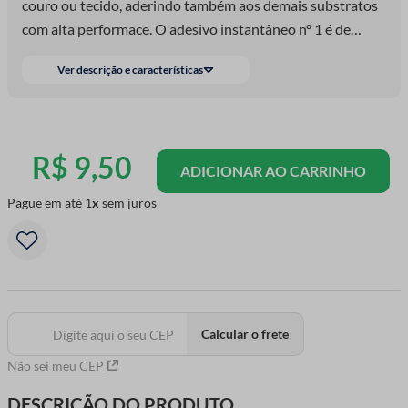
couro ou tecido, aderindo também aos demais substratos
com alta performace. O adesivo instantâneo nº 1 é de
Baixa Viscosidade, ou seja, é bem líquido. Por ser mais fino,
Ver descrição e características
ele é indicado para colagens de altíssima velocidade.
Encostou, colou! Graças a esta agilidade, é indicado para
materiais de baixa porosidade (peças que não tem uma
absorção boa).
R$
9
,
50
ADICIONAR AO CARRINHO
Pague em até
1
sem juros
Calcular o frete
Não sei meu CEP
DESCRIÇÃO DO PRODUTO