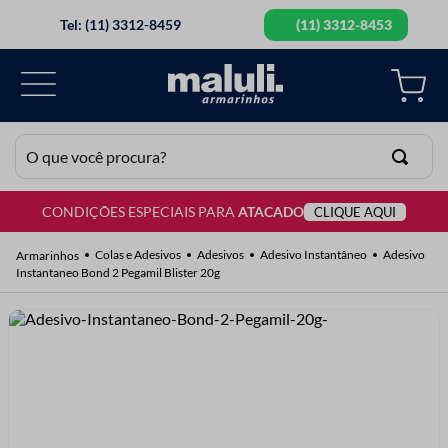
Tel: (11) 3312-8459
(11) 3312-8453
O que você procura?
CONDIÇÕES ESPECIAIS PARA
ATACADO
CLIQUE AQUI
TERMOS MAIS BUSCADOS
1
º
lã
Colas e Adesivos
Adesivos
Adesivo Instantâneo
Adesivo
Instantaneo Bond 2 Pegamil Blister 20g
2
º
barbante
3
º
botão
4
º
elastico
5
º
renda
6
º
ziper