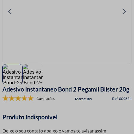
7
º
fio malha
8
º
linha costura
9
º
fita cetim
10
º
amigurumi
Adesivo Instantaneo Bond 2 Pegamil Blister 20g
:
009854
3 avaliações
Itw