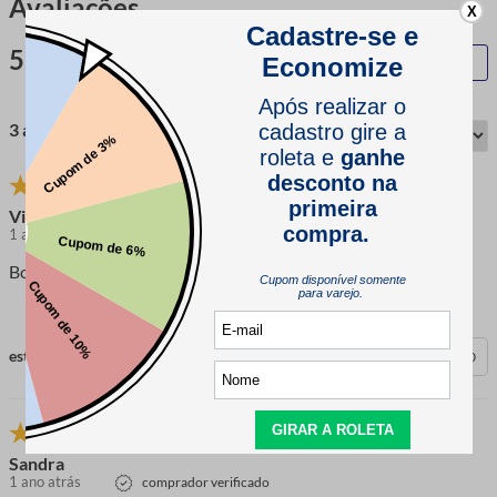
Avaliações
X
5.0
QUERO AVALIAR
3 avaliações
Vivi
1 ano atrás
comprador verificado
Bom
esta avaliação foi útil?
0
0
Sandra
1 ano atrás
comprador verificado