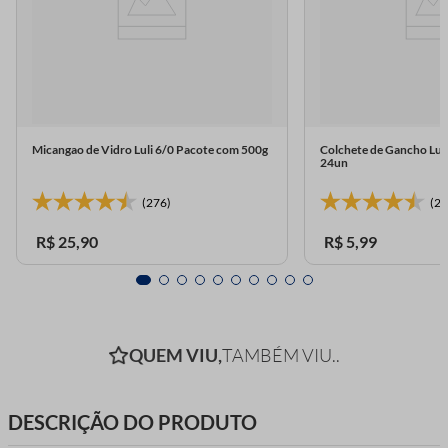
Micangao de Vidro Luli 6/0 Pacote com 500g
Colchete de Gancho Lul
24un
(276)
(23
R$
25
,
90
R$
5
,
99
QUEM VIU,
TAMBÉM VIU..
DESCRIÇÃO DO PRODUTO