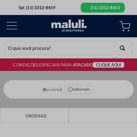
Tel: (11) 3312-8459
(11) 3312-8453
O que você procura?
CONDIÇÕES ESPECIAIS PARA
ATACADO
CLIQUE AQUI
TERMOS MAIS BUSCADOS
1
º
lã
2
º
barbante
Saiba mais
0
produto
3
º
botão
4
º
elastico
5
º
renda
6
º
ziper