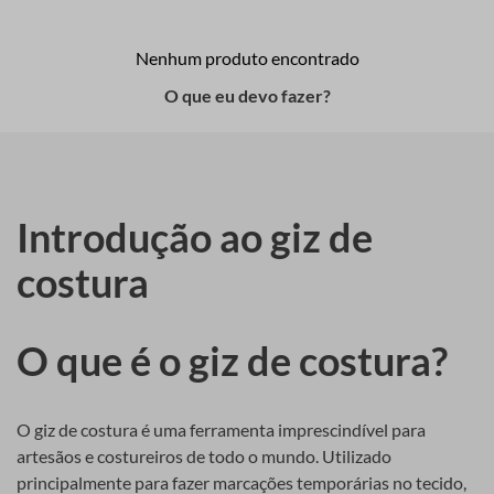
OOPS!
7
º
fio malha
8
º
linha costura
Nenhum produto encontrado
9
º
fita cetim
O que eu devo fazer?
10
º
amigurumi
Introdução ao giz de
costura
O que é o giz de costura?
O giz de costura é uma ferramenta imprescindível para
artesãos e costureiros de todo o mundo. Utilizado
principalmente para fazer marcações temporárias no tecido,