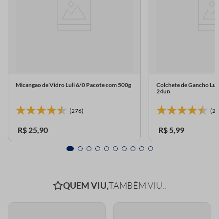
Micangao de Vidro Luli 6/0 Pacote com 500g
Colchete de Gancho Lul
24un
(276)
(23
R$
25
,
90
R$
5
,
99
QUEM VIU,
TAMBÉM VIU..