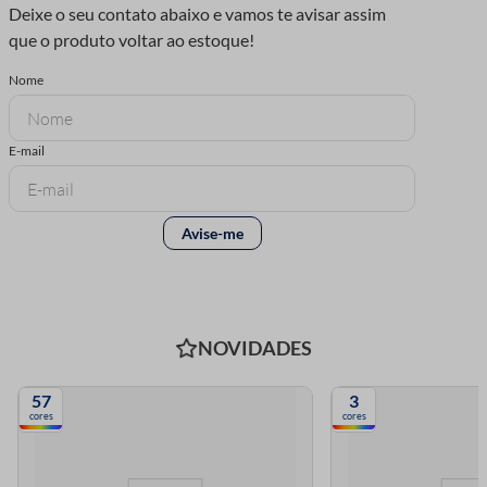
NOVIDADES
57
3
cores
cores