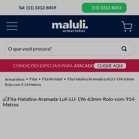
Tel: (11) 3312-8459
(11) 3312-8453
O que você procura?
CONDIÇÕES ESPECIAIS PARA
ATACADO
CLIQUE AQUI
TERMOS MAIS BUSCADOS
1
º
lã
Fitas
Fita de Natal
Fita Natalina Aramada Luli LU-196 63mm
Rolo com 9,14 Metros
2
º
barbante
3
º
botão
4
º
elastico
5
º
renda
6
º
ziper