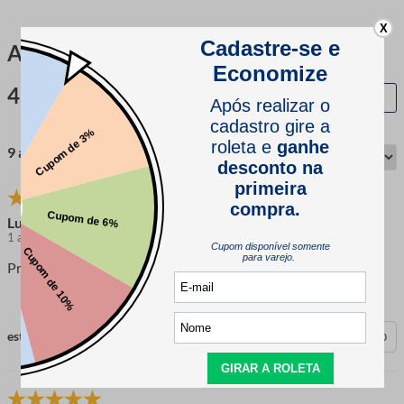
X
Avaliações
4.9
QUERO AVALIAR
9 avaliações
Luciana
1 ano atrás
comprador verificado
Produto de alta qualidade e a entrega foi dentro do prazo
esta avaliação foi útil?
0
0