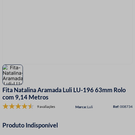
7
º
linha costura
8
º
fio malha
9
º
amigurumi
10
º
passamanaria
Fita Natalina Aramada Luli LU-196 63mm Rolo
com 9,14 Metros
:
008734
9 avaliações
Luli