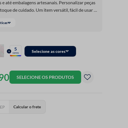
 e até embalagens artesanais. Personalizar peças
oque de cuidado. Um item versátil, fácil de usar e
em ama caprichar nos mínimos detalhes! Feita com
sticas
, é perfeita pra quem busca delicadeza e
criação.
5
+
Selecione as cores
cores
90
SELECIONE OS PRODUTOS
Calcular o frete