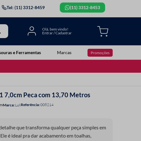
Tel: (11) 3312-8459
(11) 3312-8453
souras e Ferramentas
Marcas
Promoções
001 7,0cm Peca com 13,70 Metros
Referência
:
008214
es
Luli
 detalhe que transforma qualquer peça simples em
 Ele é ideal pra dar acabamento em toalhas,