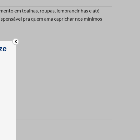
amento em toalhas, roupas, lembrancinhas e até
indispensável pra quem ama caprichar nos mínimos
X