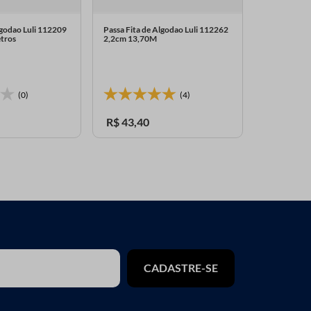
lgodao Luli 112209
Passa Fita de Algodao Luli 112262
tros
2,2cm 13,70M
Mini Passa F
1,4cm 10 Me
(0)
(4)
R$
43
,
40
R$
4
,
99
CADASTRE-SE