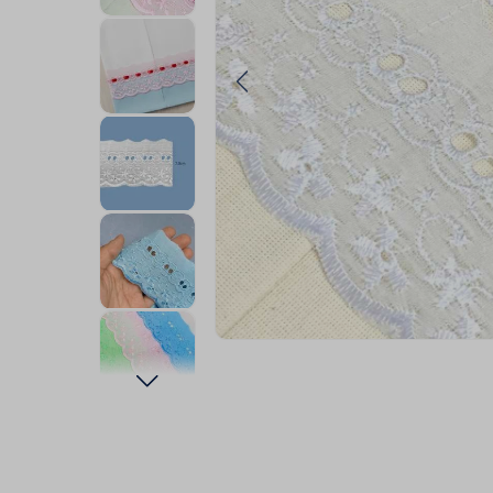
9
º
fita cetim
10
º
passamanaria