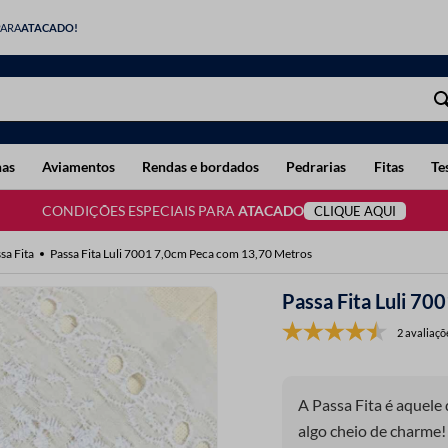
PARA
ATACADO!
has
Aviamentos
Rendas e bordados
Pedrarias
Fitas
Te
CONDIÇÕES ESPECIAIS PARA
ATACADO
CLIQUE AQUI
sa Fita
Passa Fita Luli 7001 7,0cm Peca com 13,70 Metros
Passa Fita Luli 7
2 avaliaçõ
A Passa Fita é aquele
algo cheio de charme!