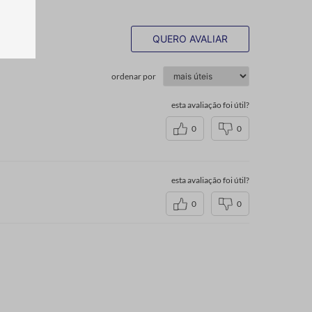
QUERO AVALIAR
ordenar por
esta avaliação foi útil?
0
0
esta avaliação foi útil?
0
0