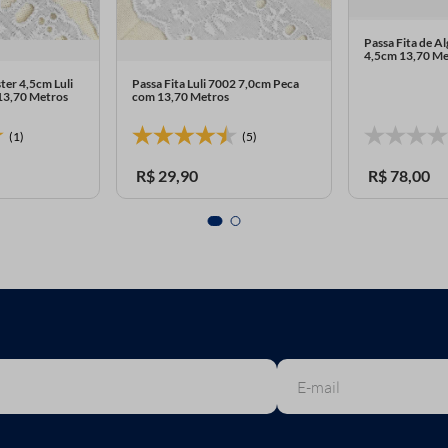
Passa Fita de A
4,5cm 13,70 Me
ster 4,5cm Luli
Passa Fita Luli 7002 7,0cm Peca
13,70 Metros
com 13,70 Metros
(1)
(5)
R$
29
,
90
R$
78
,
00