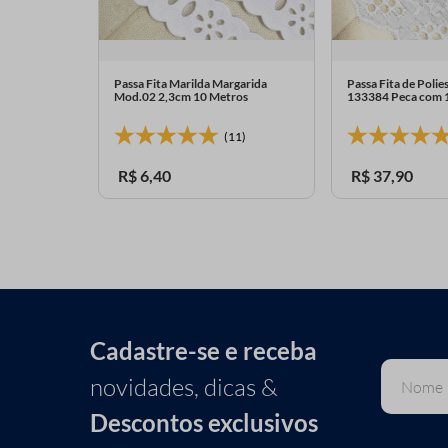
,2cm Peca
Passa Fita Marilda Margarida
Passa Fita de Polie
Mod.02 2,3cm 10 Metros
133384 Peca com 
(11)
R$
6
,
40
R$
37
,
90
Cadastre-se e receba
novidades, dicas &
Descontos exclusivos