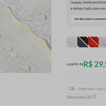
roupas, lembrancinhas
e deixar tudo com um t
indispensável pra qu
Ver descrição e caracterí
material de qualidade
durabilidade em cada 
R$
29
,
a partir de
Não sei meu CEP