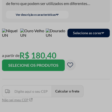
de ferro que podem ser utilizados em diferentes
aplicações, atuando assim em diferentes áreas para
Ver descrição e características
reforçamento, fixação e decoração.
Selecione as cores
R$
180
,
40
a partir de
SELECIONE OS PRODUTOS
Calcular o frete
Não sei meu CEP