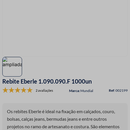
7
º
linha costura
8
º
fio malha
9
º
passamanaria
10
º
amigurumi
Rebite Eberle 1.090.090.F 1000un
:
002199
2 avaliações
Mundial
Os rebites Eberle é ideal na fixação em calçados, couro,
bolsas, calças jeans, bermudas jeans e entre outros
projetos no ramo de artesanato e costura. São elementos