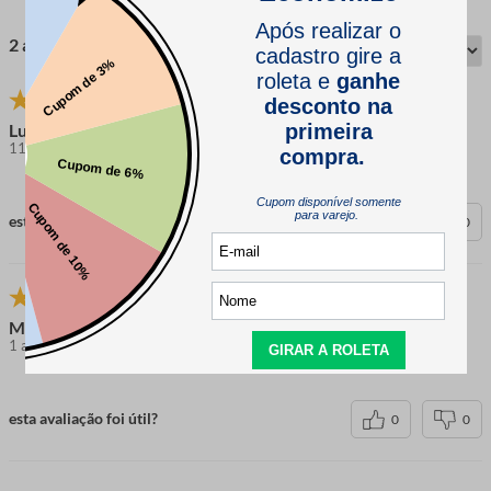
2 avaliações
Luana M.
11 meses atrás
comprador verificado
esta avaliação foi útil?
0
0
Mariana
1 ano atrás
comprador verificado
esta avaliação foi útil?
0
0