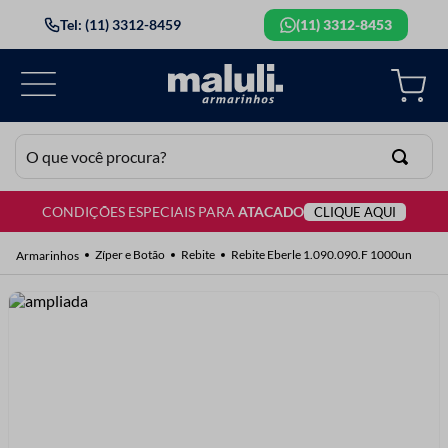
Tel: (11) 3312-8459
(11) 3312-8453
O que você procura?
CONDIÇÕES ESPECIAIS PARA
ATACADO
CLIQUE AQUI
TERMOS MAIS BUSCADOS
1
º
lã
Zíper e Botão
Rebite
Rebite Eberle 1.090.090.F 1000un
2
º
barbante
3
º
botão
4
º
elastico
5
º
renda
6
º
ziper