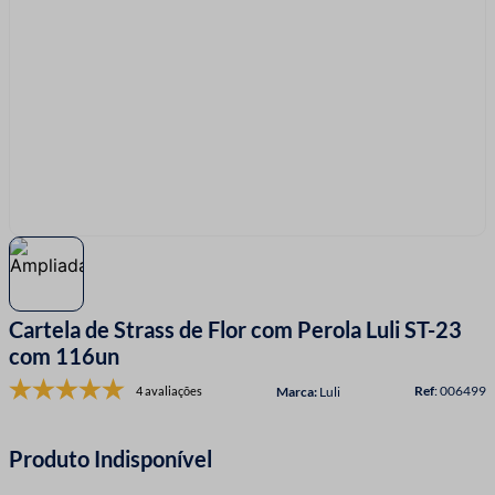
7
º
linha costura
8
º
fio malha
9
º
fita cetim
10
º
passamanaria
Cartela de Strass de Flor com Perola Luli ST-23
com 116un
:
006499
4 avaliações
Luli