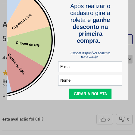
Avaliações
5.0
QUERO AVALIAR
4 avaliações
Renata S.
9 meses atrás
comprador verificado
Produto de ótima qualidade, fácil manuseio e entrega rápida
esta avaliação foi útil?
0
0