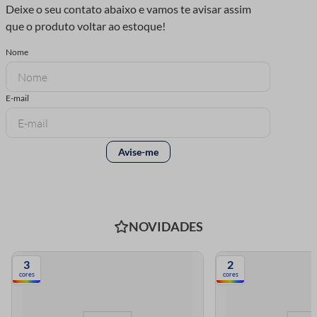
NOVIDADES
3
2
cores
cores