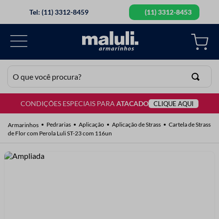
Tel: (11) 3312-8459
(11) 3312-8453
O que você procura?
CONDIÇÕES ESPECIAIS PARA
ATACADO
CLIQUE AQUI
TERMOS MAIS BUSCADOS
1
º
lã
Pedrarias
Aplicação
Aplicação de Strass
Cartela de Strass
de Flor com Perola Luli ST-23 com 116un
2
º
barbante
3
º
botão
4
º
elastico
5
º
renda
6
º
ziper