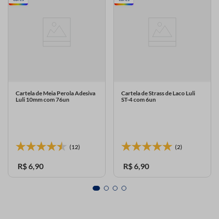
Cartela de Meia Perola Adesiva
Cartela de Strass de Laco Luli
Luli 10mm com 76un
ST-4 com 6un
(12)
(2)
R$
6
,
90
R$
6
,
90