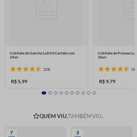
Colchete de Gancho Luli N3 Cartela com
Colchete de Pressao Lu
24un
36un
(23)
(4)
R$
5
,
99
R$
9
,
79
QUEM VIU,
TAMBÉM VIU..
7
3
cores
cores