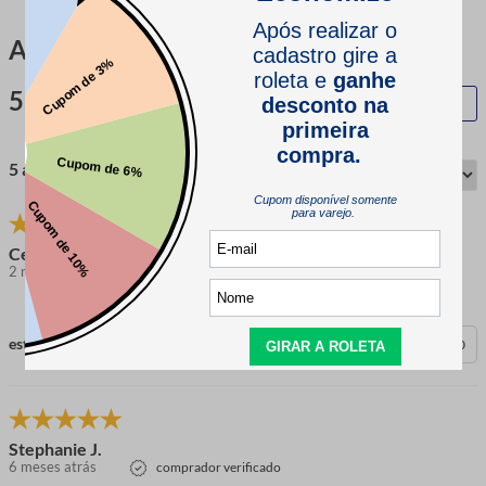
Avaliações
5.0
QUERO AVALIAR
5 avaliações
Cenobio C.
2 meses atrás
comprador verificado
esta avaliação foi útil?
0
0
Stephanie J.
6 meses atrás
comprador verificado