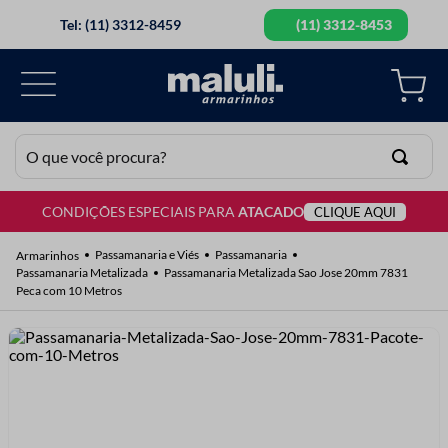
Tel: (11) 3312-8459
(11) 3312-8453
O que você procura?
CONDIÇÕES ESPECIAIS PARA
ATACADO
CLIQUE AQUI
TERMOS MAIS BUSCADOS
1
º
lã
Passamanaria e Viés
Passamanaria
Passamanaria Metalizada
Passamanaria Metalizada Sao Jose 20mm 7831
2
º
barbante
Peca com 10 Metros
3
º
botão
4
º
elastico
5
º
renda
6
º
ziper