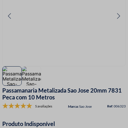
7
º
fio malha
8
º
linha costura
9
º
fita cetim
10
º
amigurumi
Passamanaria Metalizada Sao Jose 20mm 7831
Peca com 10 Metros
:
006323
5 avaliações
Sao Jose