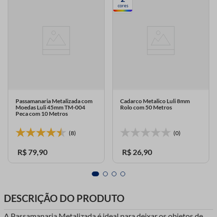
cores
Passamanaria Metalizada com
Cadarco Metalico Luli 8mm
Moedas Luli 45mm TM-004
Rolo com 50 Metros
Peca com 10 Metros
(8)
(0)
R$
79
,
90
R$
26
,
90
DESCRIÇÃO DO PRODUTO
A Passamanaria Metalizada é ideal para deixar os objetos de