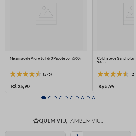
Micangao de Vidro Luli 6/0 Pacote com 500g
Colchete de Gancho Lul
24un
(276)
(23
R$
25
,
90
R$
5
,
99
QUEM VIU,
TAMBÉM VIU..
2